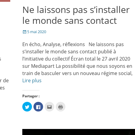
Ne laissons pas s’installer
le monde sans contact
Posté
5 mai 2020
le
En écho, Analyse, réflexions Ne laissons pas
s’installer le monde sans contact publié à
s
l’initiative du collectif Écran total le 27 avril 2020
e
sur Mediapart La possibilité que nous soyons en
train de basculer vers un nouveau régime social,
r de
Lire plus
des
Partager :
Cliquez
Cliquez
Cliquez
Cliquer
pour
pour
pour
pour
partager
partager
envoyer
imprimer(ouvre
sur
sur
par
dans
Twitter(ouvre
Facebook(ouvre
e-
une
dans
dans
mail
nouvelle
une
une
à
fenêtre)
nouvelle
nouvelle
un
fenêtre)
fenêtre)
ami(ouvre