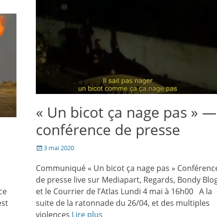
dans
une
nouvelle
fenêtre)
« Un bicot ça nage pas » —
conférence de presse
Posté
3 mai 2020
le
Communiqué « Un bicot ça nage pas » Conférenc
de presse live sur Mediapart, Regards, Bondy Blo
ce
et le Courrier de l’Atlas Lundi 4 mai à 16h00 A la
est
suite de la ratonnade du 26/04, et des multiples
violences
Lire plus