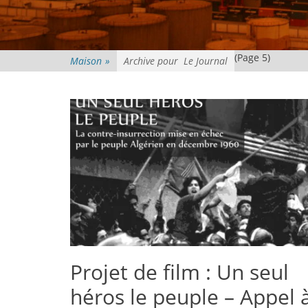
(Page 5)
Maison
»
Archive pour
Le Journal
Projet de film : Un seul
héros le peuple – Appel 