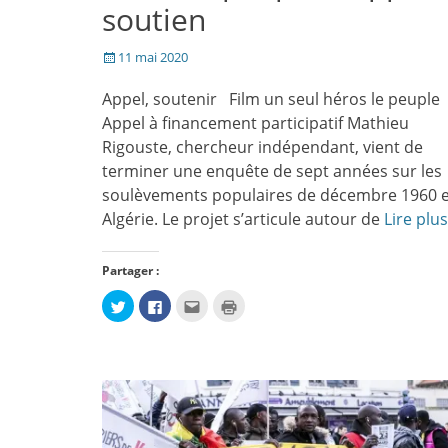
soutien
Posté
11 mai 2020
le
Appel, soutenir Film un seul héros le peuple
Appel à financement participatif Mathieu
Rigouste, chercheur indépendant, vient de
terminer une enquête de sept années sur les
soulèvements populaires de décembre 1960 
Algérie. Le projet s’articule autour de
Lire plus
Partager :
Cliquez
Cliquez
Cliquez
Cliquer
pour
pour
pour
pour
partager
partager
envoyer
imprimer(ouvre
sur
sur
par
dans
Twitter(ouvre
Facebook(ouvre
e-
une
dans
dans
mail
nouvelle
une
une
à
fenêtre)
nouvelle
nouvelle
un
fenêtre)
fenêtre)
ami(ouvre
dans
une
nouvelle
fenêtre)