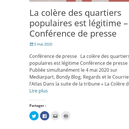
La colère des quartiers
populaires est légitime –
Conférence de presse
Posté
5 mai 2020
le
Conférence de presse La colère des quartier
populaires est légitime Conférence de press
Publiée simultanément le 4 mai 2020 sur
Mediarpart, Bondy Blog, Regards et le Courrie
l’Atlas Dans la suite de la tribune « La Colère 
Lire plus
Partager :
Cliquez
Cliquez
Cliquez
Cliquer
pour
pour
pour
pour
partager
partager
envoyer
imprimer(ouvre
sur
sur
par
dans
Twitter(ouvre
Facebook(ouvre
e-
une