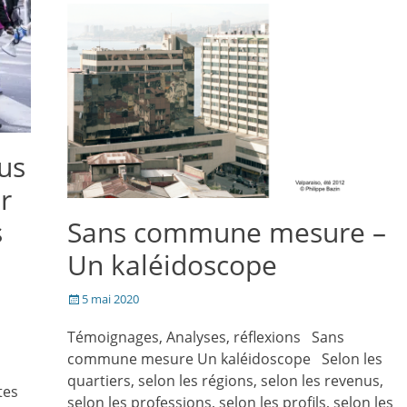
nouvelle
nouvelle
un
fenêtre)
fenêtre)
ami(ouvre
dans
une
nouvelle
fenêtre)
lus
r
s
Sans commune mesure –
Un kaléidoscope
Posté
5 mai 2020
le
Témoignages, Analyses, réflexions Sans
commune mesure Un kaléidoscope Selon les
quartiers, selon les régions, selon les revenus,
tes
selon les professions, selon les profils, selon les