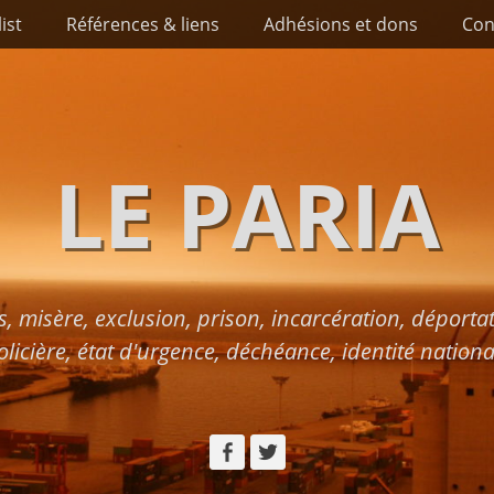
list
Références & liens
Adhésions et dons
Con
LE PARIA
s, misère, exclusion, prison, incarcération, déport
olicière, état d'urgence, déchéance, identité nationa
Facebook
Twitter