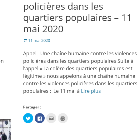
policières dans les
quartiers populaires – 11
mai 2020
Posté
11 mai 2020
le
Appel Une chaîne humaine contre les violences
en
policières dans les quartiers populaires Suite à
l’appel « La colère des quartiers populaires est
légitime » nous appelons à une chaîne humaine
contre les violences policières dans les quartiers
populaires : Le 11 mai à
Lire plus
Partager :
Cliquez
Cliquez
Cliquez
Cliquer
pour
pour
pour
pour
partager
partager
envoyer
imprimer(ouvre
sur
sur
par
dans
Twitter(ouvre
Facebook(ouvre
e-
une
dans
dans
mail
nouvelle
une
une
à
fenêtre)