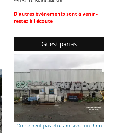
93150 Le Blanc-Mesnil
D'autres événements sont à venir -
restez à l'écoute
Guest parias
On ne peut pas être ami avec un Rom