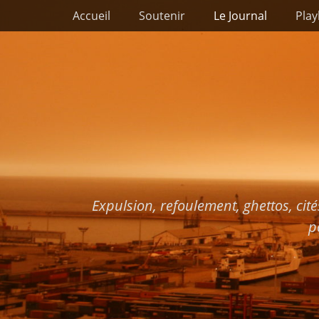
Premier menu
Passer
Accueil
Soutenir
Le Journal
Play
au
contenu
Expulsion, refoulement, ghettos, cité
p