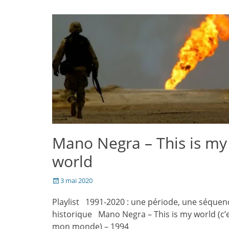
dans
dans
mail
nouvelle
une
une
à
fenêtre)
nouvelle
nouvelle
un
fenêtre)
fenêtre)
ami(ouvre
dans
une
nouvelle
fenêtre)
Mano Negra – This is my
world
Posté
3 mai 2020
le
Playlist 1991-2020 : une période, une séquen
historique Mano Negra – This is my world (c’
mon monde) – 1994