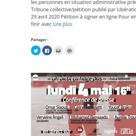
les personnes en situation administrative pré
Tribune collective/pétition publié par Libérati
29 avril 2020 Pétition à signer en ligne Pour e
finir avec
Lire plus
Partager :
Cliquez
Cliquez
Cliquez
Cliquer
pour
pour
pour
pour
partager
partager
envoyer
imprimer(ouvre
sur
sur
par
dans
Twitter(ouvre
Facebook(ouvre
e-
une
dans
dans
mail
nouvelle
une
une
à
fenêtre)
nouvelle
nouvelle
un
fenêtre)
fenêtre)
ami(ouvre
dans
une
nouvelle
fenêtre)