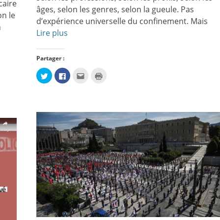
caire
âges, selon les genres, selon la gueule. Pas
on le
d’expérience universelle du confinement. Mais
n
Lire plus
Partager :
Cliquez
Cliquez
Cliquez
Cliquer
pour
pour
pour
pour
partager
partager
envoyer
imprimer(ouvre
sur
sur
par
dans
Twitter(ouvre
Facebook(ouvre
e-
une
dans
dans
mail
nouvelle
une
une
à
fenêtre)
nouvelle
nouvelle
un
fenêtre)
fenêtre)
ami(ouvre
dans
une
nouvelle
fenêtre)