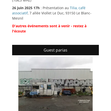
(106,3 MHz)
26 juin 2025 17h
: Présentation au
Tilia, café
associatif
, 7 allée Viollet Le Duc, 93150 Le Blanc-
Mesnil
D'autres événements sont à venir - restez à
l'écoute
Guest parias