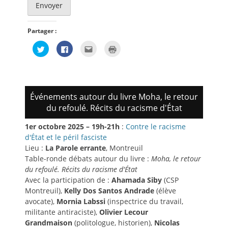
Partager :
Cliquez
Cliquez
Cliquez
Cliquer
pour
pour
pour
pour
partager
partager
envoyer
imprimer(ouvre
sur
sur
par
dans
Twitter(ouvre
Facebook(ouvre
e-
une
dans
dans
mail
nouvelle
une
une
à
fenêtre)
nouvelle
nouvelle
un
Événements autour du livre Moha, le retour
fenêtre)
fenêtre)
ami(ouvre
dans
du refoulé. Récits du racisme d'État
une
nouvelle
fenêtre)
1er octobre 2025 – 19h-21h
:
Contre le racisme
d'État et le péril fasciste
Lieu :
La Parole errante
, Montreuil
Table-ronde débats autour du livre :
Moha, le retour
du refoulé. Récits du racisme d'État
Avec la participation de :
Ahamada Siby
(CSP
Montreuil),
Kelly Dos Santos Andrade
(élève
avocate),
Mornia Labssi
(inspectrice du travail,
militante antiraciste),
Olivier Lecour
Grandmaison
(politologue, historien),
Nicolas