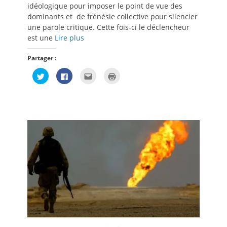
idéologique pour imposer le point de vue des
dominants et de frénésie collective pour silencier
une parole critique. Cette fois-ci le déclencheur
est une
Lire plus
Partager :
Cliquez
Cliquez
Cliquez
Cliquer
pour
pour
pour
pour
partager
partager
envoyer
imprimer(ouvre
sur
sur
par
dans
Twitter(ouvre
Facebook(ouvre
e-
une
dans
dans
mail
nouvelle
une
une
à
fenêtre)
nouvelle
nouvelle
un
fenêtre)
fenêtre)
ami(ouvre
dans
une
nouvelle
fenêtre)