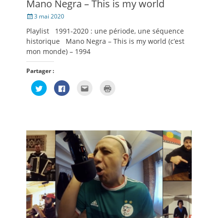
Mano Negra – This is my world
Posté
3 mai 2020
le
Playlist 1991-2020 : une période, une séquence
historique Mano Negra – This is my world (c’est
mon monde) – 1994
Partager :
Cliquez
Cliquez
Cliquez
Cliquer
pour
pour
pour
pour
partager
partager
envoyer
imprimer(ouvre
sur
sur
par
dans
Twitter(ouvre
Facebook(ouvre
e-
une
dans
dans
mail
nouvelle
une
une
à
fenêtre)
nouvelle
nouvelle
un
fenêtre)
fenêtre)
ami(ouvre
dans
une
nouvelle
fenêtre)