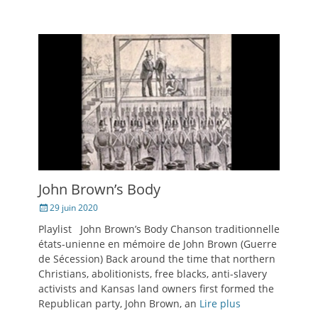
Twitter(ouvre
Facebook(ouvre
e-
une
dans
dans
mail
nouvelle
une
une
à
fenêtre)
nouvelle
nouvelle
un
fenêtre)
fenêtre)
ami(ouvre
dans
une
nouvelle
fenêtre)
John Brown’s Body
Posté
29 juin 2020
le
Playlist John Brown’s Body Chanson traditionnelle
états-unienne en mémoire de John Brown (Guerre
de Sécession) Back around the time that northern
Christians, abolitionists, free blacks, anti-slavery
activists and Kansas land owners first formed the
Republican party, John Brown, an
Lire plus