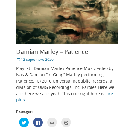
fenêtre)
Damian Marley – Patience
Posté
12 septembre 2020
le
Playlist Damian Marley Patience Music video by
Nas & Damian “Jr. Gong” Marley performing
Patience. (C) 2010 Universal Republic Records, a
division of UMG Recordings, Inc. Paroles Here we
are, here we are, yeah This one right here is
Lire
plus
Partager :
Cliquez
Cliquez
Cliquez
Cliquer
pour
pour
pour
pour
partager
partager
envoyer
imprimer(ouvre
sur
sur
par
dans