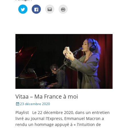
Cliquez
Cliquez
Cliquez
Cliquer
pour
pour
pour
pour
partager
partager
envoyer
imprimer(ouvre
sur
sur
par
dans
Twitter(ouvre
Facebook(ouvre
e-
une
dans
dans
mail
nouvelle
une
une
à
fenêtre)
nouvelle
nouvelle
un
fenêtre)
fenêtre)
ami(ouvre
dans
une
nouvelle
fenêtre)
Vitaa – Ma France à moi
Posté
23 décembre 2020
le
Playlist Le 22 décembre 2020, dans un entretien
livré au journal l’Express, Emmanuel Macron a
rendu un hommage appuyé à « l’intuition de