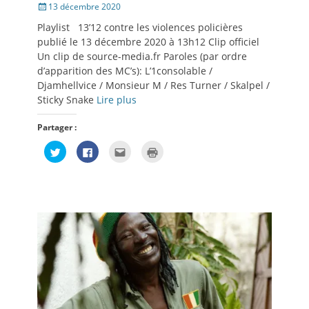
Posté
13 décembre 2020
le
Playlist 13’12 contre les violences policières
publié le 13 décembre 2020 à 13h12 Clip officiel
Un clip de source-media.fr Paroles (par ordre
d’apparition des MC’s): L’1consolable /
Djamhellvice / Monsieur M / Res Turner / Skalpel /
Sticky Snake
Lire plus
Partager :
Cliquez
Cliquez
Cliquez
Cliquer
pour
pour
pour
pour
partager
partager
envoyer
imprimer(ouvre
sur
sur
par
dans
Twitter(ouvre
Facebook(ouvre
e-
une
dans
dans
mail
nouvelle
une
une
à
fenêtre)
nouvelle
nouvelle
un
fenêtre)
fenêtre)
ami(ouvre
dans
une
nouvelle
fenêtre)