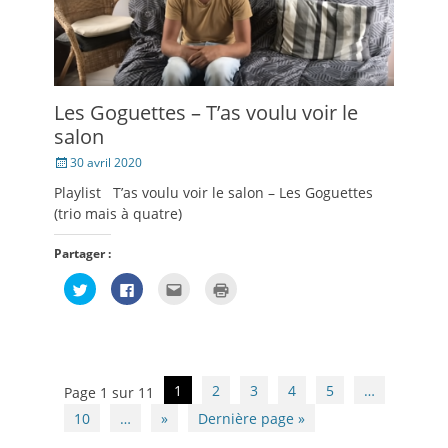
Les Goguettes – T’as voulu voir le
salon
Posté
30 avril 2020
le
Playlist T’as voulu voir le salon – Les Goguettes
(trio mais à quatre)
Partager :
Cliquez
Cliquez
Cliquez
Cliquer
pour
pour
pour
pour
partager
partager
envoyer
imprimer(ouvre
sur
sur
par
dans
Twitter(ouvre
Facebook(ouvre
e-
une
dans
dans
mail
nouvelle
une
une
à
fenêtre)
nouvelle
nouvelle
un
fenêtre)
fenêtre)
ami(ouvre
Navigation
1
2
3
4
5
…
Page 1 sur 11
dans
des
une
nouvelle
10
…
»
Dernière page »
articles
fenêtre)