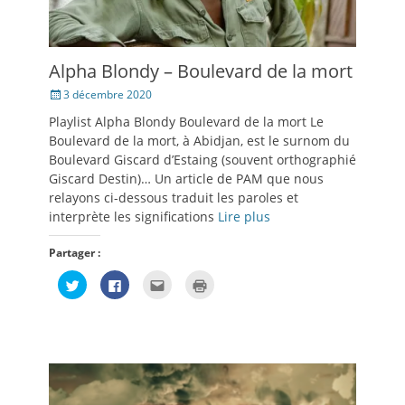
Alpha Blondy – Boulevard de la mort
Posté
3 décembre 2020
le
Playlist Alpha Blondy Boulevard de la mort Le
Boulevard de la mort, à Abidjan, est le surnom du
Boulevard Giscard d’Estaing (souvent orthographié
Giscard Destin)… Un article de PAM que nous
relayons ci-dessous traduit les paroles et
interprète les significations
Lire plus
Partager :
Cliquez
Cliquez
Cliquez
Cliquer
pour
pour
pour
pour
partager
partager
envoyer
imprimer(ouvre
sur
sur
par
dans
Twitter(ouvre
Facebook(ouvre
e-
une
dans
dans
mail
nouvelle
une
une
à
fenêtre)
nouvelle
nouvelle
un
fenêtre)
fenêtre)
ami(ouvre
dans
une
nouvelle