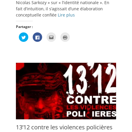
Nicolas Sarkozy » sur « l’identité nationale ». En
fait d’intuition, il s’agissait d’une élaboration
conceptuelle confiée
Lire plus
Partager :
Cliquez
Cliquez
Cliquez
Cliquer
pour
pour
pour
pour
partager
partager
envoyer
imprimer(ouvre
sur
sur
par
dans
Twitter(ouvre
Facebook(ouvre
e-
une
dans
dans
mail
nouvelle
une
une
à
fenêtre)
nouvelle
nouvelle
un
fenêtre)
fenêtre)
ami(ouvre
dans
une
nouvelle
fenêtre)
13’12 contre les violences policières