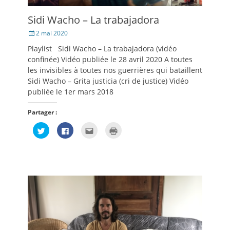
Sidi Wacho – La trabajadora
Posté
2 mai 2020
le
Playlist Sidi Wacho – La trabajadora (vidéo
confinée) Vidéo publiée le 28 avril 2020 A toutes
les invisibles à toutes nos guerrières qui bataillent
Sidi Wacho – Grita justicia (cri de justice) Vidéo
publiée le 1er mars 2018
Partager :
Cliquez
Cliquez
Cliquez
Cliquer
pour
pour
pour
pour
partager
partager
envoyer
imprimer(ouvre
sur
sur
par
dans
Twitter(ouvre
Facebook(ouvre
e-
une
dans
dans
mail
nouvelle
une
une
à
fenêtre)
nouvelle
nouvelle
un
fenêtre)
fenêtre)
ami(ouvre
dans
une
nouvelle
fenêtre)