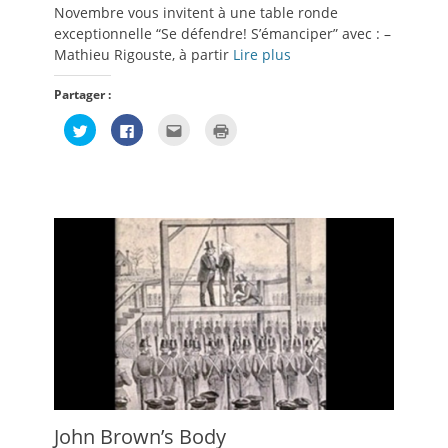
Novembre vous invitent à une table ronde
exceptionnelle “Se défendre! S’émanciper” avec : –
Mathieu Rigouste, à partir
Lire plus
Partager :
Cliquez
Cliquez
Cliquez
Cliquer
pour
pour
pour
pour
partager
partager
envoyer
imprimer(ouvre
sur
sur
par
dans
Twitter(ouvre
Facebook(ouvre
e-
une
dans
dans
mail
nouvelle
une
une
à
fenêtre)
nouvelle
nouvelle
un
fenêtre)
fenêtre)
ami(ouvre
dans
une
nouvelle
fenêtre)
John Brown’s Body