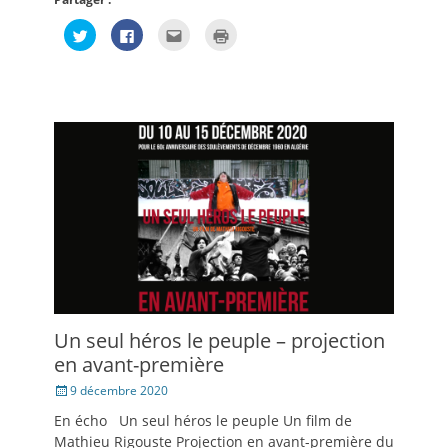
Cliquez
Cliquez
Cliquez
Cliquer
pour
pour
pour
pour
partager
partager
envoyer
imprimer(ouvre
sur
sur
par
dans
Twitter(ouvre
Facebook(ouvre
e-
une
dans
dans
mail
nouvelle
une
une
à
fenêtre)
nouvelle
nouvelle
un
fenêtre)
fenêtre)
ami(ouvre
dans
une
nouvelle
fenêtre)
Un seul héros le peuple – projection
en avant-première
Posté
9 décembre 2020
le
En écho Un seul héros le peuple Un film de
Mathieu Rigouste Projection en avant-première du