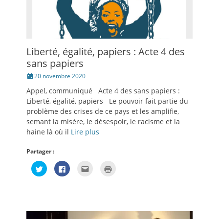
Liberté, égalité, papiers : Acte 4 des
sans papiers
Posté
20 novembre 2020
le
Appel, communiqué Acte 4 des sans papiers :
Liberté, égalité, papiers Le pouvoir fait partie du
problème des crises de ce pays et les amplifie,
semant la misère, le désespoir, le racisme et la
haine là où il
Lire plus
Partager :
Cliquez
Cliquez
Cliquez
Cliquer
pour
pour
pour
pour
partager
partager
envoyer
imprimer(ouvre
sur
sur
par
dans
Twitter(ouvre
Facebook(ouvre
e-
une
dans
dans
mail
nouvelle
une
une
à
fenêtre)
nouvelle
nouvelle
un
fenêtre)
fenêtre)
ami(ouvre