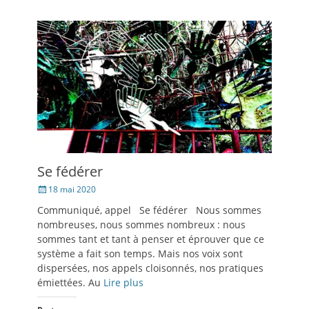
une
une
à
fenêtre)
nouvelle
nouvelle
un
fenêtre)
fenêtre)
ami(ouvre
dans
une
nouvelle
fenêtre)
Se fédérer
Posté
18 mai 2020
le
Communiqué, appel Se fédérer Nous sommes
nombreuses, nous sommes nombreux : nous
sommes tant et tant à penser et éprouver que ce
système a fait son temps. Mais nos voix sont
dispersées, nos appels cloisonnés, nos pratiques
émiettées. Au
Lire plus