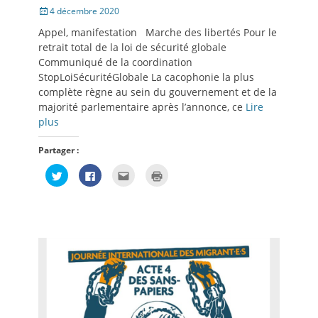
Posté
4 décembre 2020
le
Appel, manifestation Marche des libertés Pour le
retrait total de la loi de sécurité globale
Communiqué de la coordination
StopLoiSécuritéGlobale La cacophonie la plus
complète règne au sein du gouvernement et de la
majorité parlementaire après l’annonce, ce
Lire
plus
Partager :
Cliquez
Cliquez
Cliquez
Cliquer
pour
pour
pour
pour
partager
partager
envoyer
imprimer(ouvre
sur
sur
par
dans
Twitter(ouvre
Facebook(ouvre
e-
une
dans
dans
mail
nouvelle
une
une
à
fenêtre)
nouvelle
nouvelle
un
fenêtre)
fenêtre)
ami(ouvre
dans
une
nouvelle
fenêtre)