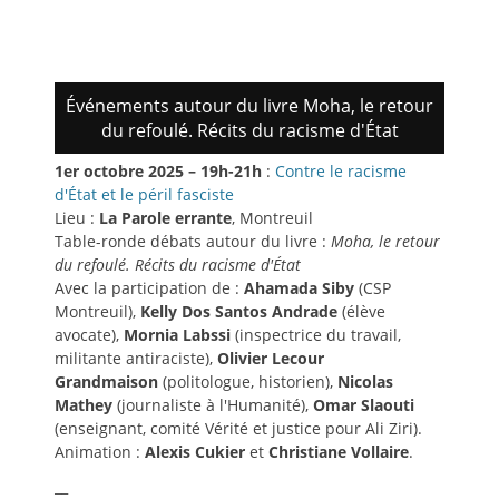
Événements autour du livre Moha, le retour
du refoulé. Récits du racisme d'État
1er octobre 2025 – 19h-21h
:
Contre le racisme
d'État et le péril fasciste
Lieu :
La Parole errante
, Montreuil
Table-ronde débats autour du livre :
Moha, le retour
du refoulé. Récits du racisme d'État
Avec la participation de :
Ahamada Siby
(CSP
Montreuil),
Kelly Dos Santos Andrade
(élève
avocate),
Mornia Labssi
(inspectrice du travail,
militante antiraciste),
Olivier Lecour
Grandmaison
(politologue, historien),
Nicolas
Mathey
(journaliste à l'Humanité),
Omar Slaouti
(enseignant, comité Vérité et justice pour Ali Ziri).
Animation :
Alexis Cukier
et
Christiane Vollaire
.
__