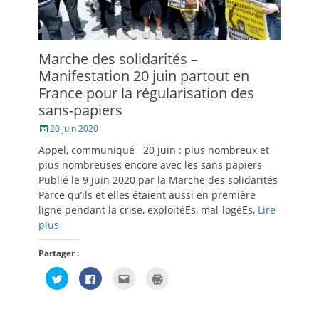
Marche des solidarités –
Manifestation 20 juin partout en
France pour la régularisation des
sans-papiers
Posté
20 juin 2020
le
Appel, communiqué 20 juin : plus nombreux et
plus nombreuses encore avec les sans papiers
Publié le 9 juin 2020 par la Marche des solidarités
Parce qu’ils et elles étaient aussi en première
ligne pendant la crise, exploitéEs, mal-logéEs,
Lire
plus
Partager :
Cliquez
Cliquez
Cliquez
Cliquer
pour
pour
pour
pour
partager
partager
envoyer
imprimer(ouvre
sur
sur
par
dans
Twitter(ouvre
Facebook(ouvre
e-
une
dans
dans
mail
nouvelle