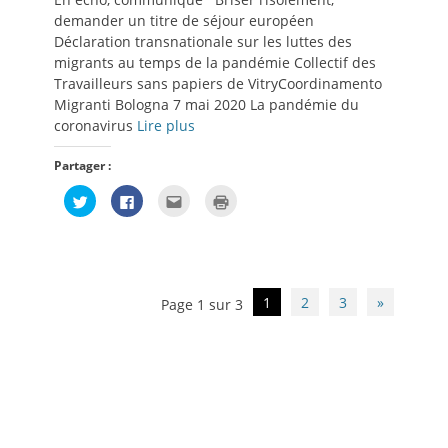
demander un titre de séjour européen
Déclaration transnationale sur les luttes des
migrants au temps de la pandémie Collectif des
Travailleurs sans papiers de VitryCoordinamento
Migranti Bologna 7 mai 2020 La pandémie du
coronavirus
Lire plus
Partager :
Cliquez
Cliquez
Cliquez
Cliquer
pour
pour
pour
pour
partager
partager
envoyer
imprimer(ouvre
sur
sur
par
dans
Twitter(ouvre
Facebook(ouvre
e-
une
dans
dans
mail
nouvelle
une
une
à
fenêtre)
nouvelle
nouvelle
un
fenêtre)
fenêtre)
ami(ouvre
Navigation
1
2
3
»
Page 1 sur 3
dans
des
une
nouvelle
articles
fenêtre)