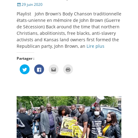
Posté
29 juin 2020
le
Playlist John Brown’s Body Chanson traditionnelle
états-unienne en mémoire de John Brown (Guerre
de Sécession) Back around the time that northern
Christians, abolitionists, free blacks, anti-slavery
activists and Kansas land owners first formed the
Republican party, John Brown, an
Lire plus
Partager :
Cliquez
Cliquez
Cliquez
Cliquer
pour
pour
pour
pour
partager
partager
envoyer
imprimer(ouvre
sur
sur
par
dans
Twitter(ouvre
Facebook(ouvre
e-
une
dans
dans
mail
nouvelle
une
une
à
fenêtre)
nouvelle
nouvelle
un
fenêtre)
fenêtre)
ami(ouvre
dans
une
nouvelle
fenêtre)