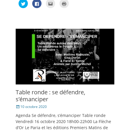
Cliquez
Cliquez
Cliquez
Cliquer
pour
pour
pour
pour
partager
partager
envoyer
imprimer(ouvre
sur
sur
par
dans
Twitter(ouvre
Facebook(ouvre
e-
une
dans
dans
mail
nouvelle
une
une
à
fenêtre)
nouvelle
nouvelle
un
fenêtre)
fenêtre)
ami(ouvre
dans
une
nouvelle
fenêtre)
Table ronde : se défendre,
s’émanciper
Posté
10 octobre 2020
le
Agenda Se défendre, s’émanciper Table ronde
Vendredi 16 octobre 2020 18h00-22h00 La Flèche
d’Or Le Paria et les éditions Premiers Matins de