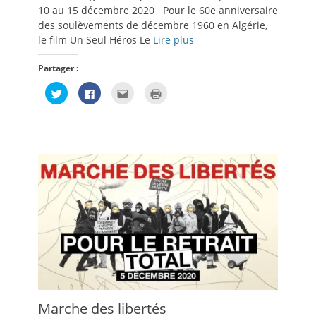
10 au 15 décembre 2020 Pour le 60e anniversaire
des soulèvements de décembre 1960 en Algérie,
le film Un Seul Héros Le
Lire plus
Partager :
Cliquez
Cliquez
Cliquez
Cliquer
pour
pour
pour
pour
partager
partager
envoyer
imprimer(ouvre
sur
sur
par
dans
Twitter(ouvre
Facebook(ouvre
e-
une
dans
dans
mail
nouvelle
une
une
à
fenêtre)
nouvelle
nouvelle
un
fenêtre)
fenêtre)
ami(ouvre
dans
une
nouvelle
fenêtre)
Marche des libertés