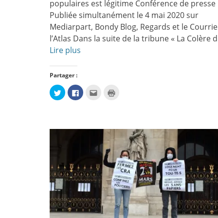
populaires est légitime Conférence de press
Publiée simultanément le 4 mai 2020 sur
Mediarpart, Bondy Blog, Regards et le Courrie
l’Atlas Dans la suite de la tribune « La Colère 
Lire plus
Partager :
Cliquez
Cliquez
Cliquez
Cliquer
pour
pour
pour
pour
partager
partager
envoyer
imprimer(ouvre
sur
sur
par
dans
Twitter(ouvre
Facebook(ouvre
e-
une
dans
dans
mail
nouvelle
une
une
à
fenêtre)
nouvelle
nouvelle
un
fenêtre)
fenêtre)
ami(ouvre
dans
une
nouvelle
fenêtre)