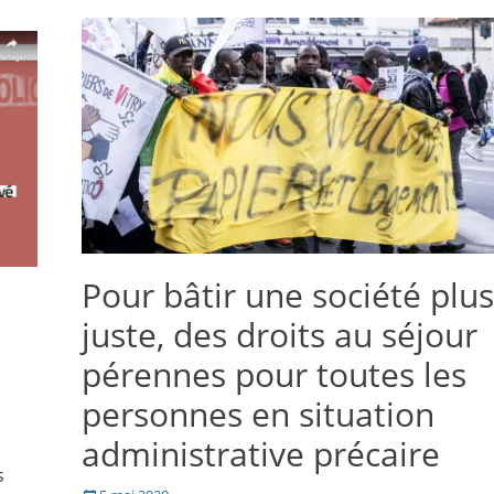
une
une
à
fenêtre)
nouvelle
nouvelle
un
fenêtre)
fenêtre)
ami(ouvre
dans
une
nouvelle
fenêtre)
Pour bâtir une société plus
juste, des droits au séjour
pérennes pour toutes les
personnes en situation
administrative précaire
s