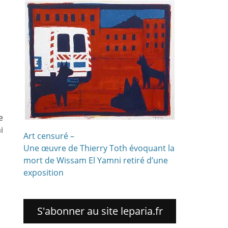
!
e
i
Art censuré –
Une œuvre de Thierry Toth évoquant la
mort de Wissam El Yamni retiré d’une
exposition
S'abonner au site leparia.fr