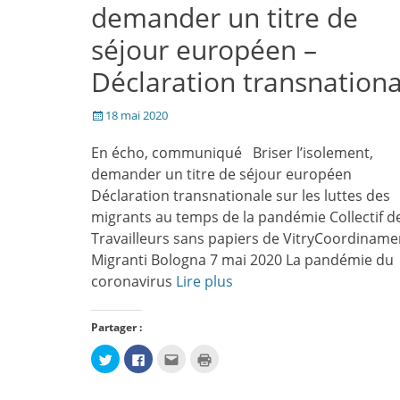
demander un titre de
séjour européen –
Déclaration transnationa
Posté
18 mai 2020
le
En écho, communiqué Briser l’isolement,
demander un titre de séjour européen
Déclaration transnationale sur les luttes des
migrants au temps de la pandémie Collectif d
Travailleurs sans papiers de VitryCoordinam
Migranti Bologna 7 mai 2020 La pandémie du
coronavirus
Lire plus
Partager :
Cliquez
Cliquez
Cliquez
Cliquer
pour
pour
pour
pour
partager
partager
envoyer
imprimer(ouvre
sur
sur
par
dans
Twitter(ouvre
Facebook(ouvre
e-
une