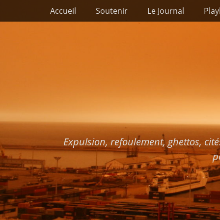
Premier menu
Passer
Accueil
Soutenir
Le Journal
Play
au
contenu
Expulsion, refoulement, ghettos, cité
p