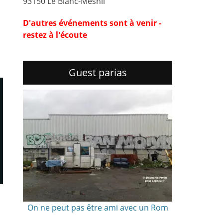
93150 Le Blanc-Mesnil
D'autres événements sont à venir -
restez à l'écoute
Guest parias
On ne peut pas être ami avec un Rom