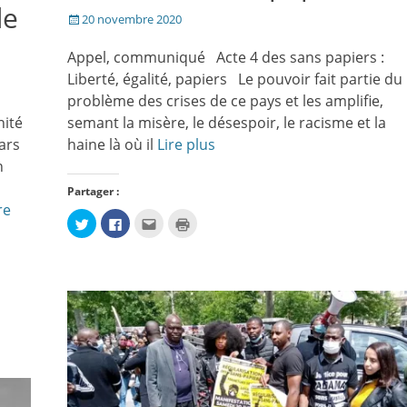
de
Posté
20 novembre 2020
le
Appel, communiqué Acte 4 des sans papiers :
Liberté, égalité, papiers Le pouvoir fait partie du
problème des crises de ce pays et les amplifie,
nité
semant la misère, le désespoir, le racisme et la
mars
haine là où il
Lire plus
n
Partager :
re
Cliquez
Cliquez
Cliquez
Cliquer
pour
pour
pour
pour
partager
partager
envoyer
imprimer(ouvre
sur
sur
par
dans
Twitter(ouvre
Facebook(ouvre
e-
une
dans
dans
mail
nouvelle
une
une
à
fenêtre)
nouvelle
nouvelle
un
fenêtre)
fenêtre)
ami(ouvre
dans
une
nouvelle
fenêtre)