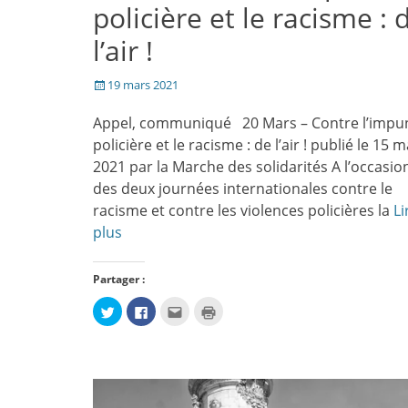
policière et le racisme : 
l’air !
Posté
19 mars 2021
le
Appel, communiqué 20 Mars – Contre l’impu
policière et le racisme : de l’air ! publié le 15 
2021 par la Marche des solidarités A l’occasio
des deux journées internationales contre le
racisme et contre les violences policières la
Li
plus
Partager :
Cliquez
Cliquez
Cliquez
Cliquer
pour
pour
pour
pour
partager
partager
envoyer
imprimer(ouvre
sur
sur
par
dans
Twitter(ouvre
Facebook(ouvre
e-
une
dans
dans
mail
nouvelle
une
une
à
fenêtre)
nouvelle
nouvelle
un
fenêtre)
fenêtre)
ami(ouvre
dans