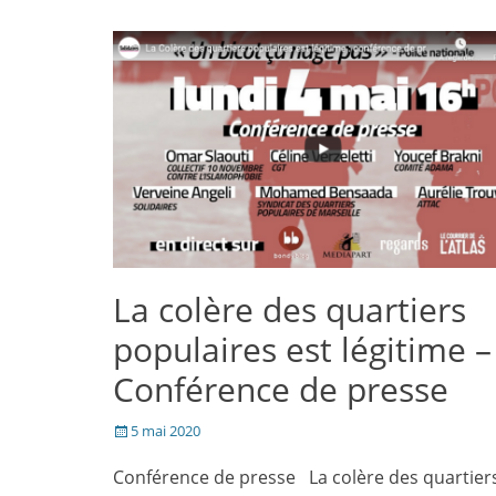
dans
dans
mail
nouvelle
une
une
à
fenêtre)
nouvelle
nouvelle
un
fenêtre)
fenêtre)
ami(ouvre
dans
une
nouvelle
fenêtre)
La colère des quartiers
populaires est légitime –
Conférence de presse
Posté
5 mai 2020
le
Conférence de presse La colère des quartier