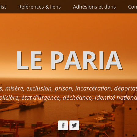
list
Références & liens
Adhésions et dons
Con
LE PARIA
s, misère, exclusion, prison, incarcération, déport
olicière, état d'urgence, déchéance, identité nationa
Facebook
Twitter