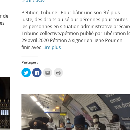
Posté
5 mai 2020
e
le
Pétition, tribune Pour bâtir une société plus
r de
juste, des droits au séjour pérennes pour toutes
des
les personnes en situation administrative précair
Tribune collective/pétition publié par Libération l
29 avril 2020 Pétition à signer en ligne Pour en
finir avec
Lire plus
Partager :
Cliquez
Cliquez
Cliquez
Cliquer
pour
pour
pour
pour
partager
partager
envoyer
imprimer(ouvre
sur
sur
par
dans
Twitter(ouvre
Facebook(ouvre
e-
une
dans
dans
mail
nouvelle
une
une
à
fenêtre)
nouvelle
nouvelle
un
fenêtre)
fenêtre)
ami(ouvre
dans
une
nouvelle
fenêtre)