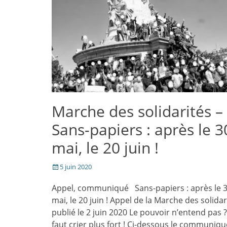
une
nouvelle
fenêtre)
Marche des solidarités –
Sans-papiers : après le 3
mai, le 20 juin !
Posté
5 juin 2020
le
Appel, communiqué Sans-papiers : après le 
mai, le 20 juin ! Appel de la Marche des solidar
publié le 2 juin 2020 Le pouvoir n’entend pas ? 
faut crier plus fort ! Ci-dessous le communiqu