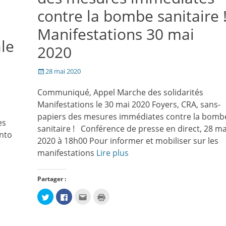
contre la bombe sanitaire 
Manifestations 30 mai
le
2020
Posté
28 mai 2020
le
Communiqué, Appel Marche des solidarités
Manifestations le 30 mai 2020 Foyers, CRA, sans-
papiers des mesures immédiates contre la bomb
es
sanitaire ! Conférence de presse en direct, 28 ma
ento
2020 à 18h00 Pour informer et mobiliser sur les
manifestations
Lire plus
Partager :
Cliquez
Cliquez
Cliquez
Cliquer
pour
pour
pour
pour
partager
partager
envoyer
imprimer(ouvre
sur
sur
par
dans
Twitter(ouvre
Facebook(ouvre
e-
une
dans
dans
mail
nouvelle