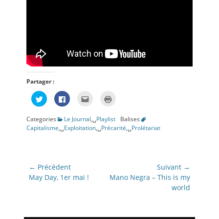
Partager :
Cliquez
Cliquez
Cliquez
Cliquer
pour
pour
pour
pour
partager
partager
envoyer
imprimer(ouvre
sur
sur
par
dans
Categories
Le Journal
,␣
Playlist
Balises
Twitter(ouvre
Facebook(ouvre
e-
une
dans
dans
mail
nouvelle
Capitalisme
,␣
Exploitation
,␣
Précarité
,␣
Prolétariat
une
une
à
fenêtre)
nouvelle
nouvelle
un
fenêtre)
fenêtre)
ami(ouvre
dans
une
nouvelle
Navigation
← Précédent
Suivant →
fenêtre)
de
Article
Article
May Day, 1er mai !
Mano Negra – This is my
précédent:
suivant:
world
l’article