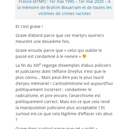
France (ATMF) : 1er mai 1995 – 1er mai 2020 – A
la mémoire de Brahim Bouarram et de toutes les
victimes de crimes racistes
Et c’est grave !
Grave d’abord parce que ces martyrs ouvriers
meurent une deuxième fois.
Grave ensuite parce que « celui qui oublie le
passé est condamné à le revivre »
e
La fin du XIX
regorge d’exemples d’abus policiers
et judiciaires dont l’Affaire Dreyfus n’est que le
plus connu… Mais peut-être pas le plus lourd
d’enjeu mémoriel ! L’antisémitisme est aujourd’hui
politiquement incorrect ; condamner le
radicalisme, et pire encore, l’anarchisme est
politiquement correct. Mais est-ce que cela rend
la manipulation judiciaire plus acceptable ? Et
surtout est-ce que cela légitime d’effacer ces abus
?
Grave donc surtout parce que cet « oubli »