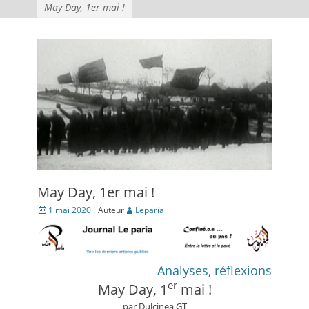
May Day, 1er mai !
May Day, 1er mai !
Posté
1 mai 2020
Auteur
Leparia
le
Analyses, réflexions
er
May Day, 1
mai !
par Dulcinea GT