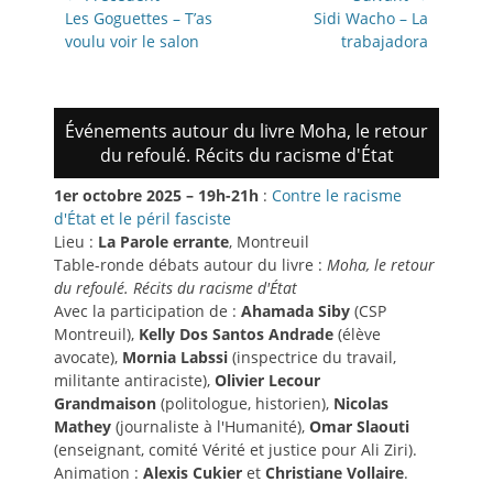
de
Article
Article
Les Goguettes – T’as
Sidi Wacho – La
précédent:
suivant:
voulu voir le salon
trabajadora
l’article
Événements autour du livre Moha, le retour
du refoulé. Récits du racisme d'État
1er octobre 2025 – 19h-21h
:
Contre le racisme
d'État et le péril fasciste
Lieu :
La Parole errante
, Montreuil
Table-ronde débats autour du livre :
Moha, le retour
du refoulé. Récits du racisme d'État
Avec la participation de :
Ahamada Siby
(CSP
Montreuil),
Kelly Dos Santos Andrade
(élève
avocate),
Mornia Labssi
(inspectrice du travail,
militante antiraciste),
Olivier Lecour
Grandmaison
(politologue, historien),
Nicolas
Mathey
(journaliste à l'Humanité),
Omar Slaouti
(enseignant, comité Vérité et justice pour Ali Ziri).
Animation :
Alexis Cukier
et
Christiane Vollaire
.