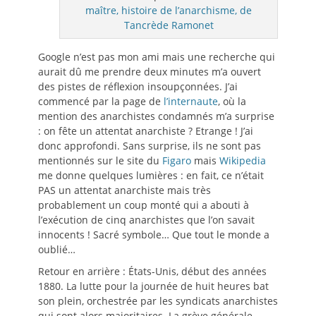
maître, histoire de l’anarchisme, de
Tancrède Ramonet
Google n’est pas mon ami mais une recherche qui
aurait dû me prendre deux minutes m’a ouvert
des pistes de réflexion insoupçonnées. J’ai
commencé par la page de
l’internaute
, où la
mention des anarchistes condamnés m’a surprise
: on fête un attentat anarchiste ? Etrange ! J’ai
donc approfondi. Sans surprise, ils ne sont pas
mentionnés sur le site du
Figaro
mais
Wikipedia
me donne quelques lumières : en fait, ce n’était
PAS un attentat anarchiste mais très
probablement un coup monté qui a abouti à
l’exécution de cinq anarchistes que l’on savait
innocents ! Sacré symbole… Que tout le monde a
oublié…
Retour en arrière : États-Unis, début des années
1880. La lutte pour la journée de huit heures bat
son plein, orchestrée par les syndicats anarchistes
qui sont alors majoritaires. La grève générale