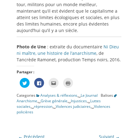
tour, militons pour un monde meilleur,
maintenant qu’il est évident que le capitalisme a
atteint ses limites écologiques et sociales, en plus
des limites humaines, encore plus évidentes
aujourd’hui qu’il y a un siècle.
Photo de Une
: extraite du documentaire
Ni Dieu
ni maître, une histoire de l’anarchisme
, de
Tancrède Ramonet, production Temps noirs, 2016.
Partager :
Cliquez
Cliquez
Cliquez
Cliquer
pour
pour
pour
pour
partager
partager
envoyer
imprimer(ouvre
sur
sur
par
dans
Categories
Analyses & réflexions
,␣
Le Journal
Balises
Twitter(ouvre
Facebook(ouvre
e-
une
dans
dans
mail
nouvelle
Anarchisme
,␣
Grève générale
,␣
Injustices
,␣
Luttes
une
une
à
fenêtre)
sociales
,␣
répression
,␣
Violences judiciaires
,␣
Violences
nouvelle
nouvelle
un
fenêtre)
fenêtre)
ami(ouvre
policières
dans
une
nouvelle
fenêtre)
Navigation
← Précédent
Suivant →