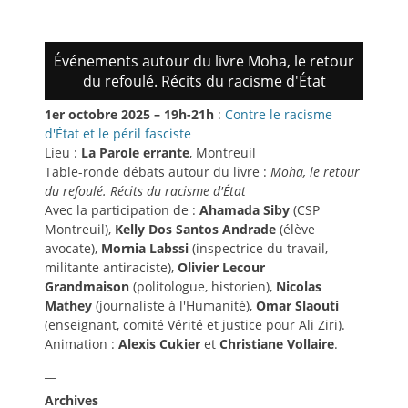
Événements autour du livre Moha, le retour
du refoulé. Récits du racisme d'État
1er octobre 2025 – 19h-21h
:
Contre le racisme
d'État et le péril fasciste
Lieu :
La Parole errante
, Montreuil
Table-ronde débats autour du livre :
Moha, le retour
du refoulé. Récits du racisme d'État
Avec la participation de :
Ahamada Siby
(CSP
Montreuil),
Kelly Dos Santos Andrade
(élève
avocate),
Mornia Labssi
(inspectrice du travail,
militante antiraciste),
Olivier Lecour
Grandmaison
(politologue, historien),
Nicolas
Mathey
(journaliste à l'Humanité),
Omar Slaouti
(enseignant, comité Vérité et justice pour Ali Ziri).
Animation :
Alexis Cukier
et
Christiane Vollaire
.
__
Archives