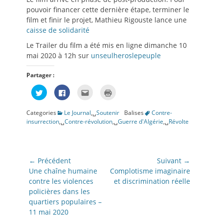
pouvoir financer cette dernière étape, terminer le
film et finir le projet, Mathieu Rigouste lance une
caisse de solidarité
Le Trailer du film a été mis en ligne dimanche 10
mai 2020 à 12h sur
unseulheroslepeuple
Partager :
Cliquez
Cliquez
Cliquez
Cliquer
pour
pour
pour
pour
partager
partager
envoyer
imprimer(ouvre
sur
sur
par
dans
Categories
Le Journal
,␣
Soutenir
Balises
Contre-
Twitter(ouvre
Facebook(ouvre
e-
une
dans
dans
mail
nouvelle
insurrection
,␣
Contre-révolution
,␣
Guerre d'Algérie
,␣
Révolte
une
une
à
fenêtre)
nouvelle
nouvelle
un
fenêtre)
fenêtre)
ami(ouvre
dans
une
nouvelle
Navigation
← Précédent
Suivant →
fenêtre)
de
Article
Article
Une chaîne humaine
Complotisme imaginaire
précédent:
suivant:
contre les violences
et discrimination réelle
l’article
policières dans les
quartiers populaires –
11 mai 2020