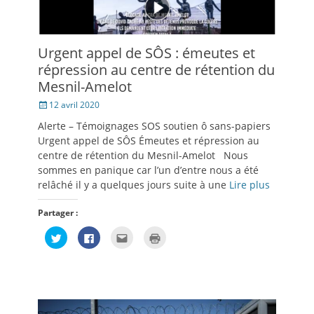
Urgent appel de SÔS : émeutes et
répression au centre de rétention du
Mesnil-Amelot
Posté
12 avril 2020
le
Alerte – Témoignages SOS soutien ô sans-papiers
Urgent appel de SÔS Émeutes et répression au
centre de rétention du Mesnil-Amelot Nous
sommes en panique car l’un d’entre nous a été
relâché il y a quelques jours suite à une
Lire plus
Partager :
Cliquez
Cliquez
Cliquez
Cliquer
pour
pour
pour
pour
partager
partager
envoyer
imprimer(ouvre
sur
sur
par
dans
Twitter(ouvre
Facebook(ouvre
e-
une
dans
dans
mail
nouvelle
une
une
à
fenêtre)
nouvelle
nouvelle
un
fenêtre)
fenêtre)
ami(ouvre
dans