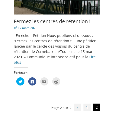
Fermez les centres de rétention !
Posté
17 mars 2020
le
En écho – Pétition Nous publions ci-dessous : –
“Fermez les centres de rétention !” : une pétition
lancée par le cercle des voisins du centre de
rétention de Cornebarrieu/Toulouse le 15 mars
2020. – Communiqué interassociatif pour la
Lire
plus
Partager :
Cliquez
Cliquez
Cliquez
Cliquer
pour
pour
pour
pour
partager
partager
envoyer
imprimer(ouvre
sur
sur
par
dans
Twitter(ouvre
Facebook(ouvre
e-
une
dans
dans
mail
nouvelle
une
une
à
fenêtre)
nouvelle
nouvelle
un
fenêtre)
fenêtre)
ami(ouvre
Navigation
«
1
2
Page 2 sur 2
dans
des
une