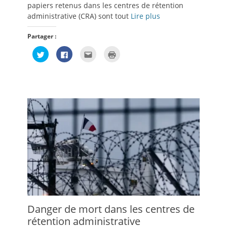
papiers retenus dans les centres de rétention
administrative (CRA) sont tout
Lire plus
Partager :
Cliquez
Cliquez
Cliquez
Cliquer
pour
pour
pour
pour
partager
partager
envoyer
imprimer(ouvre
sur
sur
par
dans
Twitter(ouvre
Facebook(ouvre
e-
une
dans
dans
mail
nouvelle
une
une
à
fenêtre)
nouvelle
nouvelle
un
fenêtre)
fenêtre)
ami(ouvre
dans
une
nouvelle
fenêtre)
Danger de mort dans les centres de
rétention administrative