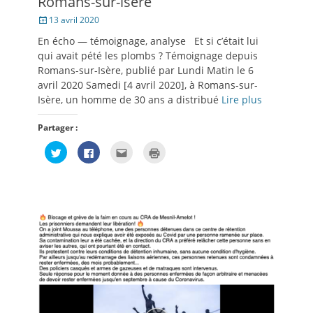
Romans-sur-isère
Posté
13 avril 2020
le
En écho — témoignage, analyse Et si c’était lui
qui avait pété les plombs ? Témoignage depuis
Romans-sur-Isère, publié par Lundi Matin le 6
avril 2020 Samedi [4 avril 2020], à Romans-sur-
Isère, un homme de 30 ans a distribué
Lire plus
Partager :
Cliquez
Cliquez
Cliquez
Cliquer
pour
pour
pour
pour
partager
partager
envoyer
imprimer(ouvre
sur
sur
par
dans
Twitter(ouvre
Facebook(ouvre
e-
une
dans
dans
mail
nouvelle
une
une
à
fenêtre)
nouvelle
nouvelle
un
fenêtre)
fenêtre)
ami(ouvre
dans
une
nouvelle
fenêtre)