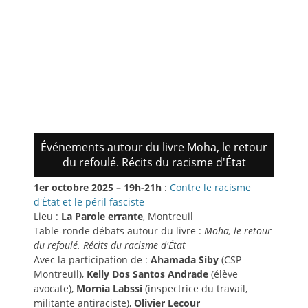
nouvelle
articles
fenêtre)
Événements autour du livre Moha, le retour
du refoulé. Récits du racisme d'État
1er octobre 2025 – 19h-21h
:
Contre le racisme
d'État et le péril fasciste
Lieu :
La Parole errante
, Montreuil
Table-ronde débats autour du livre :
Moha, le retour
du refoulé. Récits du racisme d'État
Avec la participation de :
Ahamada Siby
(CSP
Montreuil),
Kelly Dos Santos Andrade
(élève
avocate),
Mornia Labssi
(inspectrice du travail,
militante antiraciste),
Olivier Lecour