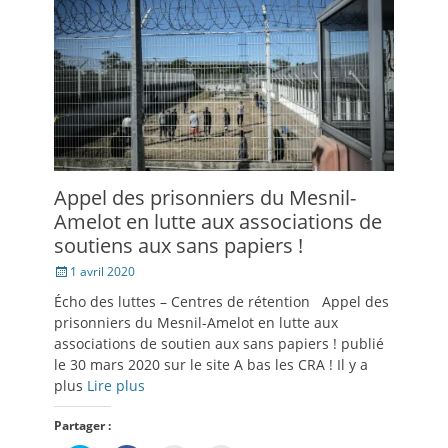
une
nouvelle
fenêtre)
Appel des prisonniers du Mesnil-
Amelot en lutte aux associations de
soutiens aux sans papiers !
Posté
1 avril 2020
le
Écho des luttes – Centres de rétention Appel des
prisonniers du Mesnil-Amelot en lutte aux
associations de soutien aux sans papiers ! publié
le 30 mars 2020 sur le site A bas les CRA ! Il y a
plus
Lire plus
Partager :