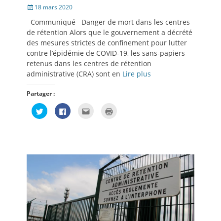
Posté
18 mars 2020
le
Communiqué Danger de mort dans les centres
de rétention Alors que le gouvernement a décrété
des mesures strictes de confinement pour lutter
contre l’épidémie de COVID-19, les sans-papiers
retenus dans les centres de rétention
administrative (CRA) sont en
Lire plus
Partager :
Cliquez
Cliquez
Cliquez
Cliquer
pour
pour
pour
pour
partager
partager
envoyer
imprimer(ouvre
sur
sur
par
dans
Twitter(ouvre
Facebook(ouvre
e-
une
dans
dans
mail
nouvelle
une
une
à
fenêtre)
nouvelle
nouvelle
un
fenêtre)
fenêtre)
ami(ouvre
dans
une
nouvelle
fenêtre)