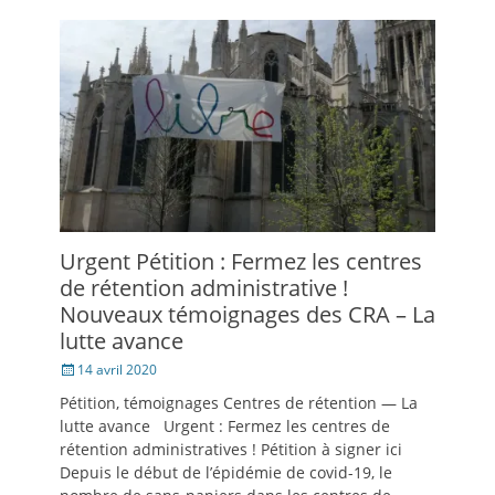
nouvelle
nouvelle
un
fenêtre)
fenêtre)
ami(ouvre
dans
une
nouvelle
fenêtre)
Urgent Pétition : Fermez les centres
de rétention administrative !
Nouveaux témoignages des CRA – La
lutte avance
Posté
14 avril 2020
le
Pétition, témoignages Centres de rétention — La
lutte avance Urgent : Fermez les centres de
rétention administratives ! Pétition à signer ici
Depuis le début de l’épidémie de covid-19, le