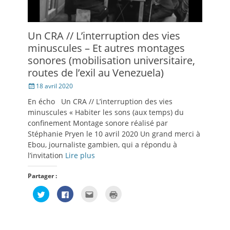
Un CRA // L’interruption des vies
minuscules – Et autres montages
sonores (mobilisation universitaire,
routes de l’exil au Venezuela)
Posté
18 avril 2020
le
En écho Un CRA // L’interruption des vies
minuscules « Habiter les sons (aux temps) du
confinement Montage sonore réalisé par
Stéphanie Pryen le 10 avril 2020 Un grand merci à
Ebou, journaliste gambien, qui a répondu à
l’invitation
Lire plus
Partager :
Cliquez
Cliquez
Cliquez
Cliquer
pour
pour
pour
pour
partager
partager
envoyer
imprimer(ouvre
sur
sur
par
dans
Twitter(ouvre
Facebook(ouvre
e-
une
dans
dans
mail
nouvelle
une
une
à
fenêtre)