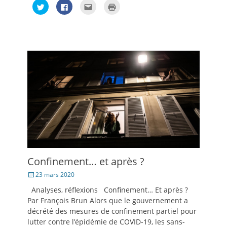
Cliquez
Cliquez
Cliquez
Cliquer
pour
pour
pour
pour
partager
partager
envoyer
imprimer(ouvre
sur
sur
par
dans
Twitter(ouvre
Facebook(ouvre
e-
une
dans
dans
mail
nouvelle
une
une
à
fenêtre)
nouvelle
nouvelle
un
fenêtre)
fenêtre)
ami(ouvre
dans
une
nouvelle
fenêtre)
Confinement… et après ?
Posté
23 mars 2020
le
Analyses, réflexions Confinement… Et après ?
Par François Brun Alors que le gouvernement a
décrété des mesures de confinement partiel pour
lutter contre l’épidémie de COVID-19, les sans-