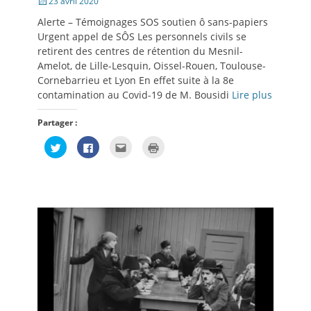
Posté
23 avril 2020
le
Alerte – Témoignages SOS soutien ô sans-papiers
Urgent appel de SÔS Les personnels civils se
retirent des centres de rétention du Mesnil-
Amelot, de Lille-Lesquin, Oissel-Rouen, Toulouse-
Cornebarrieu et Lyon En effet suite à la 8e
contamination au Covid-19 de M. Bousidi
Lire plus
Partager :
Cliquez
Cliquez
Cliquez
Cliquer
pour
pour
pour
pour
partager
partager
envoyer
imprimer(ouvre
sur
sur
par
dans
Twitter(ouvre
Facebook(ouvre
e-
une
dans
dans
mail
nouvelle
une
une
à
fenêtre)
nouvelle
nouvelle
un
fenêtre)
fenêtre)
ami(ouvre
dans
une
nouvelle
fenêtre)