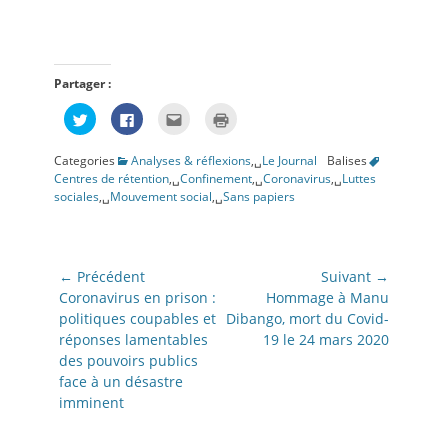
Partager :
Cliquez
Cliquez
Cliquez
Cliquer
pour
pour
pour
pour
partager
partager
envoyer
imprimer(ouvre
sur
sur
par
dans
Categories
Analyses & réflexions
,␣
Le Journal
Balises
Twitter(ouvre
Facebook(ouvre
e-
une
dans
dans
mail
nouvelle
Centres de rétention
,␣
Confinement
,␣
Coronavirus
,␣
Luttes
une
une
à
fenêtre)
sociales
,␣
Mouvement social
,␣
Sans papiers
nouvelle
nouvelle
un
fenêtre)
fenêtre)
ami(ouvre
dans
une
nouvelle
fenêtre)
Navigation
← Précédent
Suivant →
de
Article
Article
Coronavirus en prison :
Hommage à Manu
précédent:
suivant:
politiques coupables et
Dibango, mort du Covid-
l’article
réponses lamentables
19 le 24 mars 2020
des pouvoirs publics
face à un désastre
imminent