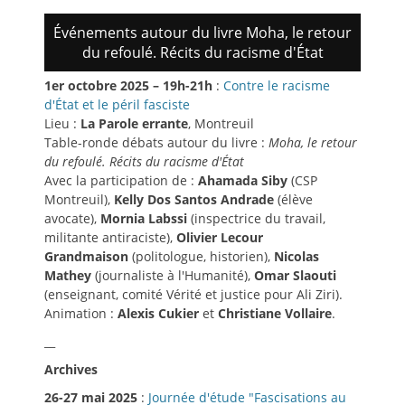
Événements autour du livre Moha, le retour
du refoulé. Récits du racisme d'État
1er octobre 2025 – 19h-21h
:
Contre le racisme
d'État et le péril fasciste
Lieu :
La Parole errante
, Montreuil
Table-ronde débats autour du livre :
Moha, le retour
du refoulé. Récits du racisme d'État
Avec la participation de :
Ahamada Siby
(CSP
Montreuil),
Kelly Dos Santos Andrade
(élève
avocate),
Mornia Labssi
(inspectrice du travail,
militante antiraciste),
Olivier Lecour
Grandmaison
(politologue, historien),
Nicolas
Mathey
(journaliste à l'Humanité),
Omar Slaouti
(enseignant, comité Vérité et justice pour Ali Ziri).
Animation :
Alexis Cukier
et
Christiane Vollaire
.
__
Archives
26-27 mai 2025
:
Journée d'étude "Fascisations au