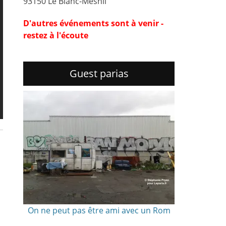
93150 Le Blanc-Mesnil
D'autres événements sont à venir -
restez à l'écoute
Guest parias
On ne peut pas être ami avec un Rom