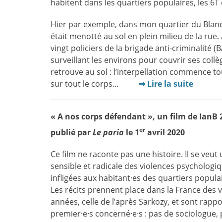
habitent dans les quartiers populaires, les 6T
Hier par exemple, dans mon quartier du Blan
était menotté au sol en plein milieu de la rue. 
vingt policiers de la brigade anti-criminalité (
surveillant les environs pour couvrir ses collèg
retrouve au sol : l’interpellation commence 
sur tout le corps…
⇒ Lire la suite
« A nos corps défendant », un film de IanB 
er
publié par
Le paria
le 1
avril 2020
Ce film ne raconte pas une histoire. Il se veu
sensible et radicale des violences psychologi
infligées aux habitant·es des quartiers populai
Les récits prennent place dans la France des 
années, celle de l’après Sarkozy, et sont rappo
premier·e·s concerné·e·s : pas de sociologue, 