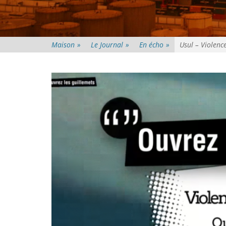
Maison
»
Le Journal
»
En écho
»
Usul – Violence