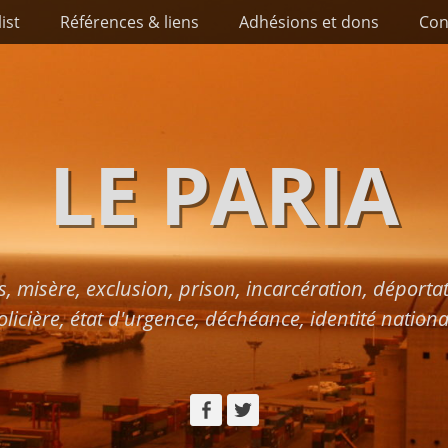
list
Références & liens
Adhésions et dons
Con
LE PARIA
s, misère, exclusion, prison, incarcération, déport
olicière, état d'urgence, déchéance, identité nationa
Facebook
Twitter