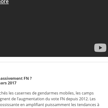
 massivement FN ?
mars 2017
achés les casernes de gendarmes mobiles, les camps
moignent de l’augmentation du vote FN depuis 2012. Les
grossissante en amplifiant puissamment les tendances à