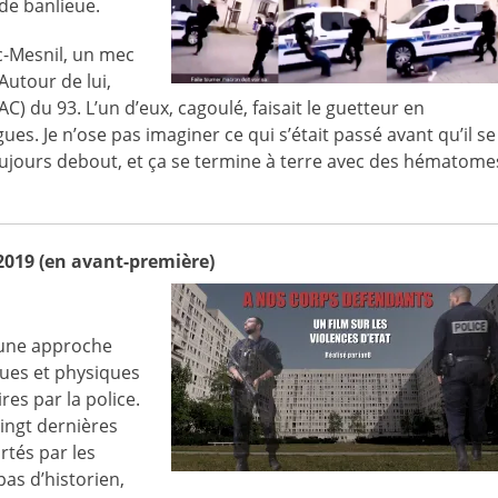
 de banlieue.
c-Mesnil, un mec
Autour de lui,
BAC) du 93. L’un d’eux, cagoulé, faisait le guetteur en
ues. Je n’ose pas imaginer ce qui s’était passé avant qu’il se
toujours debout, et ça se termine à terre avec des hématome
2019 (en avant-première)
t une approche
ques et physiques
res par la police.
vingt dernières
rtés par les
pas d’historien,