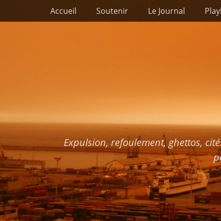
Premier menu
Passer
Accueil
Soutenir
Le Journal
Play
au
contenu
Expulsion, refoulement, ghettos, cité
p