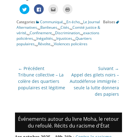
Cliquez
Cliquez
Cliquez
Cliquer
pour
pour
pour
pour
partager
partager
envoyer
imprimer(ouvre
sur
sur
par
dans
Categories
Communiqué
,␣
En écho
,␣
Le Journal
Balises
Twitter(ouvre
Facebook(ouvre
e-
une
dans
dans
mail
nouvelle
Alternatives
,␣
Banlieues
,␣
Cités
,␣
Comité justice &
une
une
à
fenêtre)
vérité
,␣
Confinement
,␣
Discrimination
,␣
exactions
nouvelle
nouvelle
un
fenêtre)
fenêtre)
ami(ouvre
policières
,␣
Inégalités
,␣
Injustices
,␣
Quartiers
dans
populaires
,␣
Révolte
,␣
Violences policières
une
nouvelle
fenêtre)
Navigation
← Précédent
Suivant →
de
Article
Article
Tribune collective – La
Appel des gilets noirs –
précédent:
suivant:
colère des quartiers
Autodéfense immigrée :
l’article
populaires est légitime
seule la lutte donnera
des papiers
Événements autour du livre Moha, le retour
du refoulé. Récits du racisme d'État
1er octobre 2025 – 19h-21h
:
Contre le racisme