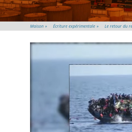
Maison
»
Écriture expérimentale
»
Le retour du r