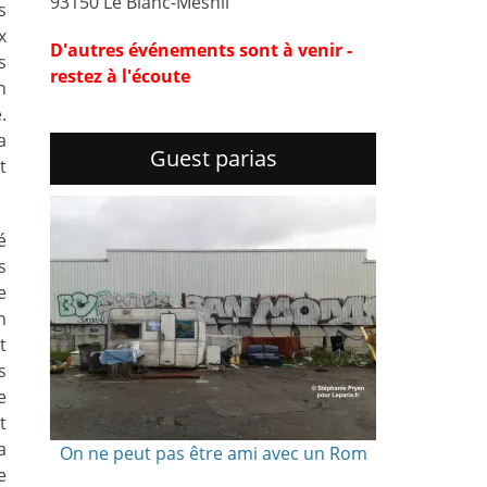
93150 Le Blanc-Mesnil
s
x
D'autres événements sont à venir -
s
restez à l'écoute
n
.
a
Guest parias
t
é
s
e
n
t
s
e
t
a
On ne peut pas être ami avec un Rom
e