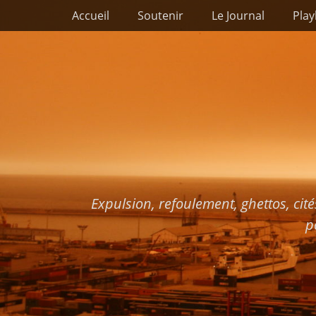
Premier menu
Passer
Accueil
Soutenir
Le Journal
Play
au
contenu
Expulsion, refoulement, ghettos, cité
p