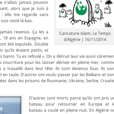
e n’allais jamais pouvoir
ant, alors que je suis à
 : elle me regarde sans
 suis resté là-bas.
 jamais revenus. Ça les a
Caricature Islem, Le Temps
ns, 18 ans en Espagne, en
d’Algérie | 16/11/2014
ont été expulsés. Double
 qu’ils étaient petits, et
 es banni. Tu es refoulé ». On a détruit leur vie aussi sûremen
s nourriture pour les laisser dériver en pleine mer, comm
s a travaillé dans leur tête. Ils sont devenus fous. Ils son
 en taule. D’autres ont voulu passer par les Balkans et son
es dans les prisons de Roumanie, Ukraine, Serbie, Croatie
D’autres sont morts parce qu’ils ont pris u
bateau pour retourner en Europe et l
bateau a coulé en pleine nuit. En Algérie o