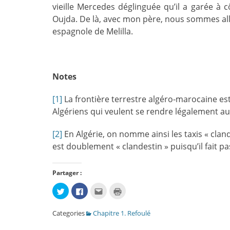
vieille Mercedes déglinguée qu’il a garée à 
Oujda. De là, avec mon père, nous sommes allés
espagnole de Melilla.
Notes
[1]
La frontière terrestre algéro-marocaine est
Algériens qui veulent se rendre légalement a
[2]
En Algérie, on nomme ainsi les taxis « clande
est doublement « clandestin » puisqu’il fait p
Partager :
Cliquez
Cliquez
Cliquez
Cliquer
pour
pour
pour
pour
partager
partager
envoyer
imprimer(ouvre
sur
sur
par
dans
Categories
Chapitre 1. Refoulé
Twitter(ouvre
Facebook(ouvre
e-
une
dans
dans
mail
nouvelle
une
une
à
fenêtre)