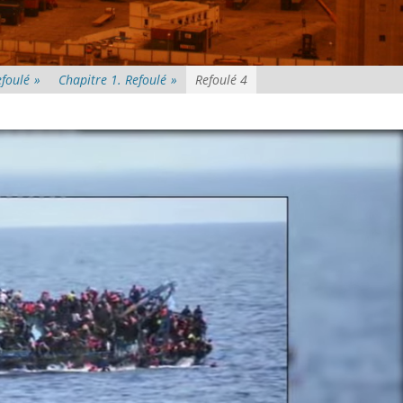
efoulé
»
Chapitre 1. Refoulé
»
Refoulé 4