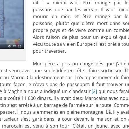
dit : « mieux vaut être mangé par le
poissons que par les vers ». Il vaut mieu
mourir en mer, et être mangé par le
poissons, plutôt que d’être mort dans so
propre pays et de vivre comme un zombie
Alors raison de plus pour un expulsé qui 
vécu toute sa vie en Europe : il est prêt à tou
pour traverser.
Mon père a pris un congé dès que j’ai ét
 est venu avec une seule idée en tête : faire sortir son fil
er au Maroc. Clandestinement car il n’y a pas moyen de fair
 toute façon je n’avais pas de passeport. Il faut trouver u
A à Maghnia nous a indiqué un clandestin
[2]
qui nous ferai
a coûté 11 000 dinars. Il y avait deux Marocains avec nou
stin s’est arrêté à un barrage de l’armée sur la route. Comm
sé passer. Il nous a emmenés en pleine montagne. Là, il y avai
e taxieur s’est garé dans la cour devant la maison et on 
r marocain est venu à son tour. C’était un jeune, avec un