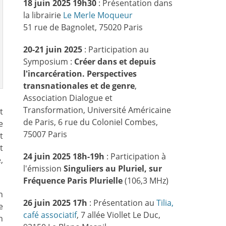
18 juin 2025 19h30
: Présentation dans
la librairie
Le Merle Moqueur
51 rue de Bagnolet, 75020 Paris
20-21 juin 2025
: Participation au
Symposium :
Créer dans et depuis
l'incarcération. Perspectives
transnationales et de genre
,
Association Dialogue et
Transformation, Université Américaine
t
de Paris, 6 rue du Coloniel Combes,
e
75007 Paris
t
t
24 juin 2025 18h-19h
: Participation à
,
l'émission
Singuliers au Pluriel, sur
Fréquence Paris Plurielle
(106,3 MHz)
n
26 juin 2025 17h
: Présentation au
Tilia,
e
café associatif
, 7 allée Viollet Le Duc,
n