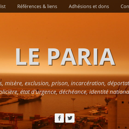
list
Références & liens
Adhésions et dons
Con
LE PARIA
s, misère, exclusion, prison, incarcération, déport
olicière, état d'urgence, déchéance, identité nationa
Facebook
Twitter