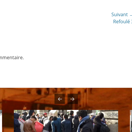
Suivant 
Article
Refoulé 
suivant:
mmentaire.