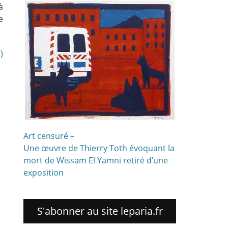
à
e
)
Art censuré –
Une œuvre de Thierry Toth évoquant la
mort de Wissam El Yamni retiré d’une
exposition
S'abonner au site leparia.fr