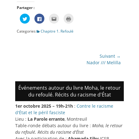
Partager :
Cliquez
Cliquez
Cliquez
Cliquer
pour
pour
pour
pour
partager
partager
envoyer
imprimer(ouvre
sur
sur
par
dans
Categories
Chapitre 1. Refoulé
Twitter(ouvre
Facebook(ouvre
e-
une
dans
dans
mail
nouvelle
une
une
à
fenêtre)
nouvelle
nouvelle
un
fenêtre)
fenêtre)
ami(ouvre
dans
Navigation
une
Suivant →
nouvelle
de
Article
fenêtre)
Nador /// Melilla
suivant:
l’article
Événements autour du livre Moha, le retour
du refoulé. Récits du racisme d'État
1er octobre 2025 – 19h-21h
:
Contre le racisme
d'État et le péril fasciste
Lieu :
La Parole errante
, Montreuil
Table-ronde débats autour du livre :
Moha, le retour
du refoulé. Récits du racisme d'État
Avec la participation de :
Ahamada Siby
(CSP