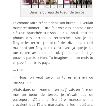
Dans le bureau du tueur de terros
Le commissaire crânait dans son bureau. Il voulait
m’impressionner. Il m’a fait voir des photos d’une
clé USB branchée sur son PC : « Chouf, c’est les
photos des terroristes recherchés. Moi je les
flingue les terros. J’en ai tué des dizaines. » Et il
m’a sorti son flingue : « C’est avec ça que je les
tue ». J’en avais ras le cul. J’ai demandé si je
pouvais partir. « Non. Tu imagines, en un mois tu
es passé par trois pays.
— Oui.
— Nous, on veut savoir si tu es algérien ou
marocain. »
J’étais dans une zone de terros. J’avais en face de
moi un tueur de terros. Je n’avais pas de
passeport. C’était la frontière marocaine, ils
croyaient que j’étais marocain. Je les inquiétais.