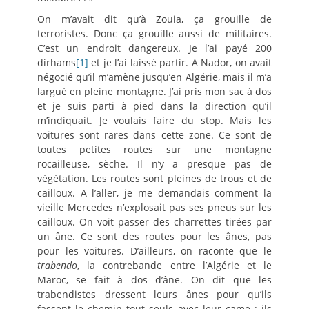
On m’avait dit qu’à Zouia, ça grouille de
terroristes. Donc ça grouille aussi de militaires.
C’est un endroit dangereux. Je l’ai payé 200
dirhams
[1]
et je l’ai laissé partir. A Nador, on avait
négocié qu’il m’amène jusqu’en Algérie, mais il m’a
largué en pleine montagne. J’ai pris mon sac à dos
et je suis parti à pied dans la direction qu’il
m’indiquait. Je voulais faire du stop. Mais les
voitures sont rares dans cette zone. Ce sont de
toutes petites routes sur une montagne
rocailleuse, sèche. Il n’y a presque pas de
végétation. Les routes sont pleines de trous et de
cailloux. A l’aller, je me demandais comment la
vieille Mercedes n’explosait pas ses pneus sur les
cailloux. On voit passer des charrettes tirées par
un âne. Ce sont des routes pour les ânes, pas
pour les voitures. D’ailleurs, on raconte que le
trabendo
, la contrebande entre l’Algérie et le
Maroc, se fait à dos d’âne. On dit que les
trabendistes dressent leurs ânes pour qu’ils
fassent le chemin tout seuls avec leur came : ils