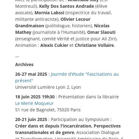
Montreuil),
Kelly Dos Santos Andrade
(élève
avocate),
Mornia Labssi
(inspectrice du travail,
militante antiraciste),
Olivier Lecour
Grandmaison
(politologue, historien),
Nicolas
Mathey
(journaliste à l'Humanité),
Omar Slaouti
(enseignant, comité Vérité et justice pour Ali Ziri).
Animation :
Alexis Cukier
et
Christiane Vollaire
.
__
Archives
26-27 mai 2025
:
Journée d'étude "Fascisations au
présent"
Université Lumière Lyon 2, Lyon
18 juin 2025 19h30
: Présentation dans la librairie
Le Merle Moqueur
51 rue de Bagnolet, 75020 Paris
20-21 juin 2025
: Participation au Symposium :
Créer dans et depuis l'incarcération. Perspectives
transnationales et de genre
, Association Dialogue
et Transformation, Université Américaine de Paris, 6