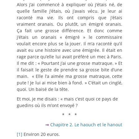
Alors j’ai commencé à expliquer où j’étais né, de
quelle famille j’étais, où j’avais vécu. Je leur ai
raconté ma vie. Ils ont compris que j’étais
vraiment oranais. Ou plutôt, un émigré oranais.
Ça fait une grosse différence. Et donc comme
j’étais un oranais « émigré » le commissaire
voulait encore plus se la jouer. Il m’a raconté qu’il
avait eu une histoire avec une émigrée. Il était en
rage parce qu’elle lui avait préféré un mec à Paris.
Il me dit : « Pourtant j’ai une grosse matraque. » Et
il faisait le geste de prendre sa grosse bite d’une
main. « Elle l’a aimée ma grosse matraque, cette
pute ! Je lui ai mise bien à fond. » C’était un cinglé,
quoi. Un baisé de la tête.
Et moi, je me disais : « mais c’est quoi ce pays de
guedins où ils m’ont envoyé ?
* * *
⇒
Chapitre 2. Le haouch et le hanout
[1]
Environ 20 euros.