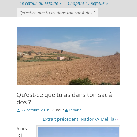
Le retour du refoulé
»
Chapitre 1. Refoulé
»
Qu’est-ce que tu as dans ton sac à dos ?
Qu’est-ce que tu as dans ton sac à
dos ?
Posté
27 octobre 2016
Auteur
Leparia
le
Extrait précédent (Nador /// Melilla)
⇐
Alors
j’ai