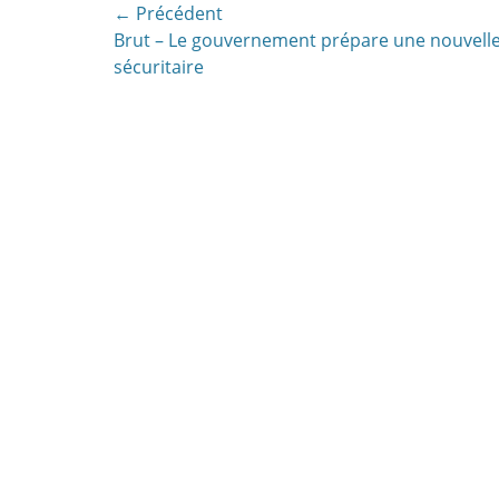
une
Navigation
← Précédent
nouvelle
fenêtre)
Article
Brut – Le gouvernement prépare une nouvelle
de
précédent:
sécuritaire
l’article