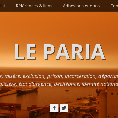
list
Références & liens
Adhésions et dons
Con
LE PARIA
s, misère, exclusion, prison, incarcération, déport
olicière, état d'urgence, déchéance, identité nationa
Facebook
Twitter