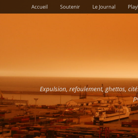
Premier menu
Passer
Accueil
Soutenir
Le Journal
Play
au
contenu
Expulsion, refoulement, ghettos, cité
p