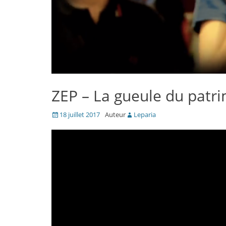
ZEP – La gueule du patr
Posté
18 juillet 2017
Auteur
Leparia
le