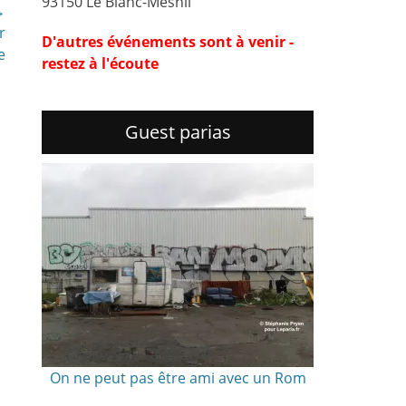
93150 Le Blanc-Mesnil
→
r
D'autres événements sont à venir -
e
restez à l'écoute
Guest parias
On ne peut pas être ami avec un Rom