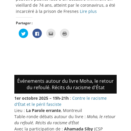
vieillard de 74 ans, atteint par le coronavirus, a été
incarcéré à la prison de Fresnes
Lire plus
Partager :
Cliquez
Cliquez
Cliquez
Cliquer
pour
pour
pour
pour
partager
partager
envoyer
imprimer(ouvre
sur
sur
par
dans
Twitter(ouvre
Facebook(ouvre
e-
une
dans
dans
mail
nouvelle
une
une
à
fenêtre)
nouvelle
nouvelle
un
fenêtre)
fenêtre)
ami(ouvre
dans
une
nouvelle
fenêtre)
Événements autour du livre Moha, le retour
du refoulé. Récits du racisme d'État
1er octobre 2025 – 19h-21h
:
Contre le racisme
d'État et le péril fasciste
Lieu :
La Parole errante
, Montreuil
Table-ronde débats autour du livre :
Moha, le retour
du refoulé. Récits du racisme d'État
Avec la participation de :
Ahamada Siby
(CSP