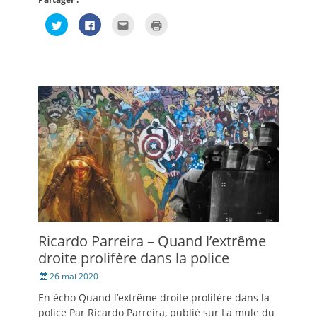
Cliquez
Cliquez
Cliquez
Cliquer
pour
pour
pour
pour
partager
partager
envoyer
imprimer(ouvre
sur
sur
par
dans
Twitter(ouvre
Facebook(ouvre
e-
une
dans
dans
mail
nouvelle
une
une
à
fenêtre)
nouvelle
nouvelle
un
fenêtre)
fenêtre)
ami(ouvre
dans
une
nouvelle
fenêtre)
Ricardo Parreira – Quand l’extrême
droite prolifère dans la police
Posté
26 mai 2020
le
En écho Quand l’extrême droite prolifère dans la
police Par Ricardo Parreira, publié sur La mule du