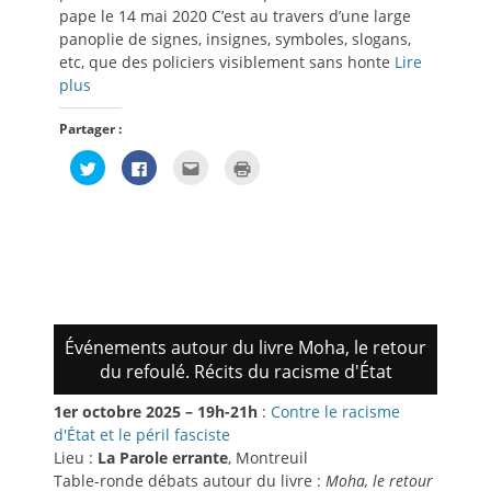
pape le 14 mai 2020 C’est au travers d’une large
panoplie de signes, insignes, symboles, slogans,
etc, que des policiers visiblement sans honte
Lire
plus
Partager :
Cliquez
Cliquez
Cliquez
Cliquer
pour
pour
pour
pour
partager
partager
envoyer
imprimer(ouvre
sur
sur
par
dans
Twitter(ouvre
Facebook(ouvre
e-
une
dans
dans
mail
nouvelle
une
une
à
fenêtre)
nouvelle
nouvelle
un
fenêtre)
fenêtre)
ami(ouvre
dans
une
nouvelle
fenêtre)
Événements autour du livre Moha, le retour
du refoulé. Récits du racisme d'État
1er octobre 2025 – 19h-21h
:
Contre le racisme
d'État et le péril fasciste
Lieu :
La Parole errante
, Montreuil
Table-ronde débats autour du livre :
Moha, le retour