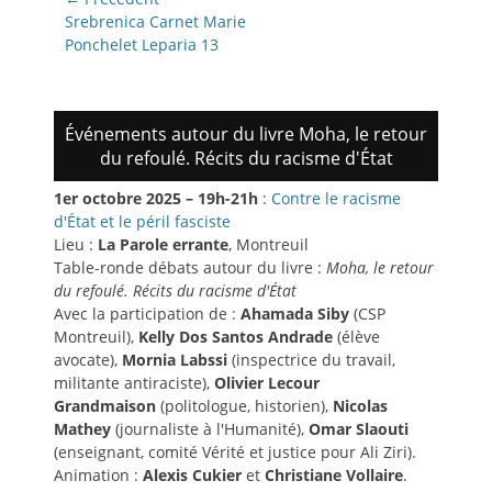
de
Article
Srebrenica Carnet Marie
précédent:
Ponchelet Leparia 13
l’article
Événements autour du livre Moha, le retour
du refoulé. Récits du racisme d'État
1er octobre 2025 – 19h-21h
:
Contre le racisme
d'État et le péril fasciste
Lieu :
La Parole errante
, Montreuil
Table-ronde débats autour du livre :
Moha, le retour
du refoulé. Récits du racisme d'État
Avec la participation de :
Ahamada Siby
(CSP
Montreuil),
Kelly Dos Santos Andrade
(élève
avocate),
Mornia Labssi
(inspectrice du travail,
militante antiraciste),
Olivier Lecour
Grandmaison
(politologue, historien),
Nicolas
Mathey
(journaliste à l'Humanité),
Omar Slaouti
(enseignant, comité Vérité et justice pour Ali Ziri).
Animation :
Alexis Cukier
et
Christiane Vollaire
.