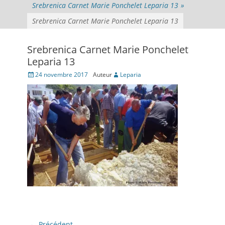
Srebrenica Carnet Marie Ponchelet Leparia 13
»
Srebrenica Carnet Marie Ponchelet Leparia 13
Srebrenica Carnet Marie Ponchelet
Leparia 13
Posté
24 novembre 2017
Auteur
Leparia
le
Navigation
← Précédent