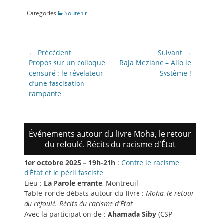
partager
partager
envoyer
imprimer(ouvre
sur
sur
par
dans
Categories
Soutenir
Twitter(ouvre
Facebook(ouvre
e-
une
dans
dans
mail
nouvelle
une
une
à
fenêtre)
nouvelle
nouvelle
un
fenêtre)
fenêtre)
ami(ouvre
dans
Navigation
une
← Précédent
Suivant →
nouvelle
de
Article
Article
fenêtre)
Propos sur un colloque
Raja Meziane – Allo le
précédent:
suivant:
censuré : le révélateur
Système !
l’article
d’une fascisation
rampante
Événements autour du livre Moha, le retour
du refoulé. Récits du racisme d'État
1er octobre 2025 – 19h-21h
:
Contre le racisme
d'État et le péril fasciste
Lieu :
La Parole errante
, Montreuil
Table-ronde débats autour du livre :
Moha, le retour
du refoulé. Récits du racisme d'État
Avec la participation de :
Ahamada Siby
(CSP