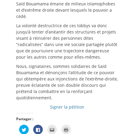
Saïd Bouamama émane de milieux islamophobes
et d’extrême droite devant lesquels le pouvoir a
cédé.
La volonté destructrice de ces lobbys va donc
jusqu’à tenter d’anéantir des structures et projets
visant à réinsérer des personnes dites
“radicalisées” dans une vie sociale partagée plutôt
que de poursuivre une trajectoire dangereuse
pour les autres comme pour elles-mêmes.
Nous, signataires, sommes solidaires de Saïd
Bouamama et dénonçons l’attitude de ce pouvoir
qui obtempère aux injonctions de l’extrême-droite,
preuve éclatante de son double discours qui
prétend la combattre en la renforçant
quotidiennement.
Signer la pétition
Partager :
Cliquez
Cliquez
Cliquez
Cliquer
pour
pour
pour
pour