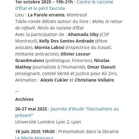
1er octobre 2025 – 19h-21h
:
Contre le racisme
d'État et le péril fasciste
Lieu :
La Parole errante
, Montreuil
Table-ronde débats autour du livre :
Moha, le retour
du refoulé. Récits du racisme d'État
Avec la participation de :
Ahamada Siby
(CSP
Montreuil),
Kelly Dos Santos Andrade
(élève
avocate),
Mornia Labssi
(inspectrice du travail,
militante antiraciste),
Olivier Lecour
Grandmaison
(politologue, historien),
Nicolas
Mathey
(journaliste à l'Humanité),
Omar Slaouti
(enseignant, comité Vérité et justice pour Ali Ziri).
Animation :
Alexis Cukier
et
Christiane Vollaire
.
__
Archives
26-27 mai 2025
:
Journée d'étude "Fascisations au
présent"
Université Lumière Lyon 2, Lyon
18 juin 2025 19h30
: Présentation dans la librairie
Le Merle Moqueur