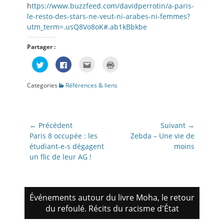
h
ttps://www.buzzfeed.com/davidperrotin/a-paris-
le-resto-des-stars-ne-veut-ni-arabes-ni-femmes?
utm_term=.usQ8Vo8oK#.ab1kBbkbe
Partager :
Cliquez
Cliquez
Cliquez
Cliquer
pour
pour
pour
pour
partager
partager
envoyer
imprimer(ouvre
sur
sur
par
dans
Categories
Références & liens
Twitter(ouvre
Facebook(ouvre
e-
une
dans
dans
mail
nouvelle
une
une
à
fenêtre)
nouvelle
nouvelle
un
fenêtre)
fenêtre)
ami(ouvre
dans
Navigation
une
← Précédent
Suivant →
nouvelle
de
Article
Article
fenêtre)
Paris 8 occupée : les
Zebda – Une vie de
précédent:
suivant:
étudiant-e-s dégagent
moins
l’article
un flic de leur AG !
Événements autour du livre Moha, le retour
du refoulé. Récits du racisme d'État