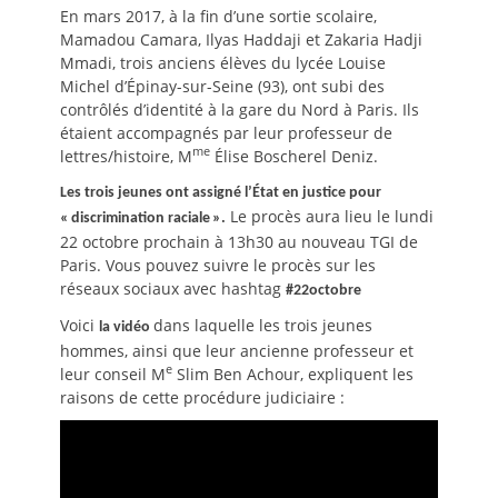
le
En mars 2017, à la fin d’une sortie scolaire,
Mamadou Camara, Ilyas Haddaji et Zakaria Hadji
Mmadi, trois anciens élèves du lycée Louise
Michel d’Épinay-sur-Seine (93), ont subi des
contrôlés d’identité à la gare du Nord à Paris. Ils
étaient accompagnés par leur professeur de
me
lettres/histoire, M
Élise Boscherel Deniz.
Les trois jeunes ont assigné l’État en justice pour
Le procès aura lieu le lundi
«
discrimination raciale
».
22 octobre prochain à 13h30 au nouveau
TGI
de
Paris. Vous pouvez suivre le procès sur les
réseaux sociaux avec hashtag
#22octobre
Voici
dans laquelle les trois jeunes
la vidéo
hommes, ainsi que leur ancienne professeur et
e
leur conseil M
Slim Ben Achour, expliquent les
raisons de cette procédure judiciaire :