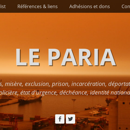
list
Références & liens
Adhésions et dons
Con
LE PARIA
s, misère, exclusion, prison, incarcération, déport
olicière, état d'urgence, déchéance, identité nationa
Facebook
Twitter