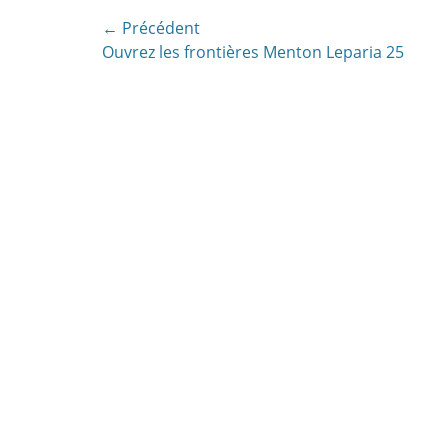
Navigation
← Précédent
Article
Ouvrez les frontières Menton Leparia 25
de
précédent:
l’article