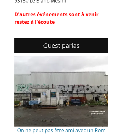
93150 Le Blanc-Mesnil
D'autres événements sont à venir -
restez à l'écoute
Guest parias
On ne peut pas être ami avec un Rom