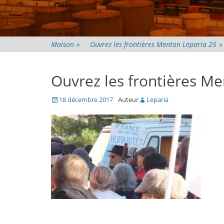
Maison
»
Ouvrez les frontières Menton Leparia 25
»
Ouvrez les frontières M
Posté
18 décembre 2017
Auteur
Leparia
le