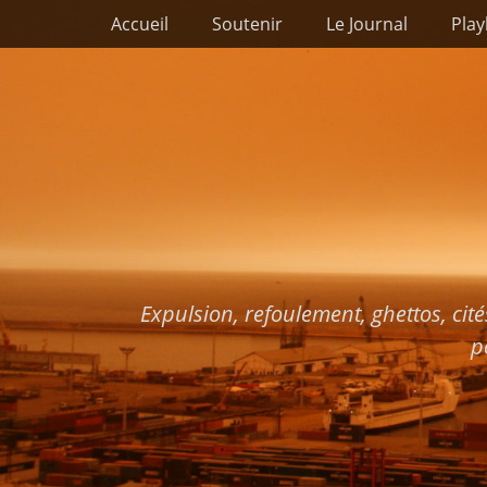
Premier menu
Passer
Accueil
Soutenir
Le Journal
Play
au
contenu
Expulsion, refoulement, ghettos, cité
p