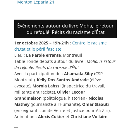
précédent:
Menton Leparia 24
l’article
Événements autour du livre Moha, le retour
du refoulé. Récits du racisme d'État
1er octobre 2025 – 19h-21h
:
Contre le racisme
d'État et le péril fasciste
Lieu :
La Parole errante
, Montreuil
Table-ronde débats autour du livre :
Moha, le retour
du refoulé. Récits du racisme d'État
Avec la participation de :
Ahamada Siby
(CSP
Montreuil),
Kelly Dos Santos Andrade
(élève
avocate),
Mornia Labssi
(inspectrice du travail,
militante antiraciste),
Olivier Lecour
Grandmaison
(politologue, historien),
Nicolas
Mathey
(journaliste à l'Humanité),
Omar Slaouti
(enseignant, comité Vérité et justice pour Ali Ziri).
Animation :
Alexis Cukier
et
Christiane Vollaire
.
__