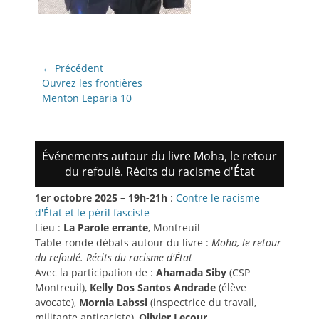
Navigation
← Précédent
de
Article
Ouvrez les frontières
précédent:
Menton Leparia 10
l’article
Événements autour du livre Moha, le retour
du refoulé. Récits du racisme d'État
1er octobre 2025 – 19h-21h
:
Contre le racisme
d'État et le péril fasciste
Lieu :
La Parole errante
, Montreuil
Table-ronde débats autour du livre :
Moha, le retour
du refoulé. Récits du racisme d'État
Avec la participation de :
Ahamada Siby
(CSP
Montreuil),
Kelly Dos Santos Andrade
(élève
avocate),
Mornia Labssi
(inspectrice du travail,
militante antiraciste),
Olivier Lecour