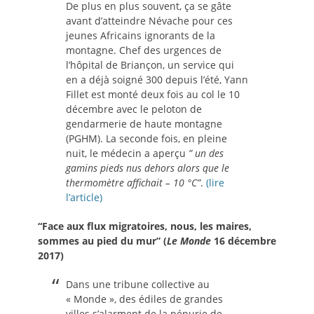
De plus en plus souvent, ça se gâte
avant d’atteindre Névache pour ces
jeunes Africains ignorants de la
montagne. Chef des urgences de
l’hôpital de Briançon, un service qui
en a déjà soigné 300 depuis l’été, Yann
Fillet est monté deux fois au col le 10
décembre avec le peloton de
gendarmerie de haute montagne
(PGHM). La seconde fois, en pleine
nuit, le médecin a aperçu
” un des
gamins pieds nus dehors alors que le
thermomètre affichait – 10 °C”
.
(lire
l’article)
“Face aux flux migratoires, nous, les maires,
sommes au pied du mur” (
Le Monde
16 décembre
2017)
Dans une tribune collective au
« Monde », des édiles de grandes
villes s’alarment de la pénurie de