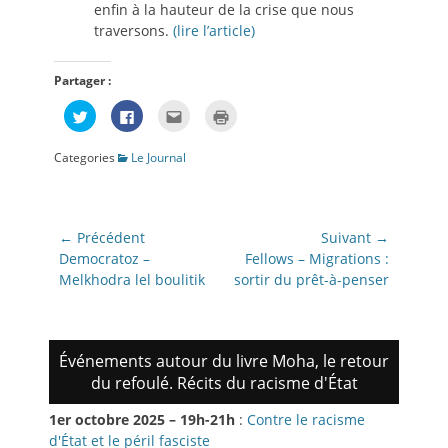
enfin à la hauteur de la crise que nous
traversons.
(lire l’article)
Partager :
Cliquez
Cliquez
Cliquez
Cliquer
pour
pour
pour
pour
partager
partager
envoyer
imprimer(ouvre
sur
sur
par
dans
Categories
Le Journal
Twitter(ouvre
Facebook(ouvre
e-
une
dans
dans
mail
nouvelle
une
une
à
fenêtre)
nouvelle
nouvelle
un
fenêtre)
fenêtre)
ami(ouvre
dans
Navigation
une
← Précédent
Suivant →
nouvelle
de
Article
Article
fenêtre)
Democratoz –
Fellows – Migrations :
précédent:
suivant:
Melkhodra lel boulitik
sortir du prêt-à-penser
l’article
Événements autour du livre Moha, le retour
du refoulé. Récits du racisme d'État
1er octobre 2025 – 19h-21h
:
Contre le racisme
d'État et le péril fasciste