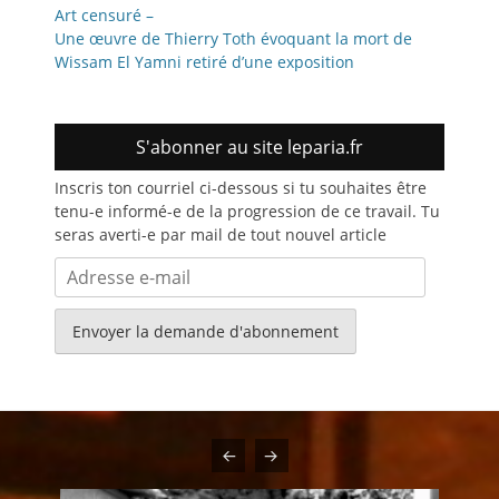
Art censuré –
Une œuvre de Thierry Toth évoquant la mort de
Wissam El Yamni retiré d’une exposition
S'abonner au site leparia.fr
Inscris ton courriel ci-dessous si tu souhaites être
tenu-e informé-e de la progression de ce travail. Tu
seras averti-e par mail de tout nouvel article
Adresse
e-
mail