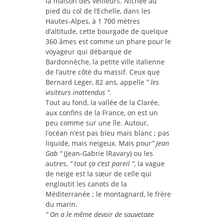
la maison des veilleurs. Nichée au
pied du col de l’Echelle, dans les
Hautes-Alpes, à 1 700 mètres
d’altitude, cette bourgade de quelque
360 âmes est comme un phare pour le
voyageur qui débarque de
Bardonnèche, la petite ville italienne
de l’autre côté du massif. Ceux que
Bernard Leger, 82 ans, appelle
” les
visiteurs inattendus “
.
Tout au fond, la vallée de la Clarée,
aux confins de la France, on est un
peu comme sur une île. Autour,
l’océan n’est pas bleu mais blanc ; pas
liquide, mais neigeux. Mais pour
” Jean
Gab “
(Jean-Gabrie lRavary) ou les
autres,
” tout ça c’est pareil “
, la vague
de neige est la sœur de celle qui
engloutit les canots de la
Méditerranée ; le montagnard, le frère
du marin.
” On a le même devoir de sauvetage