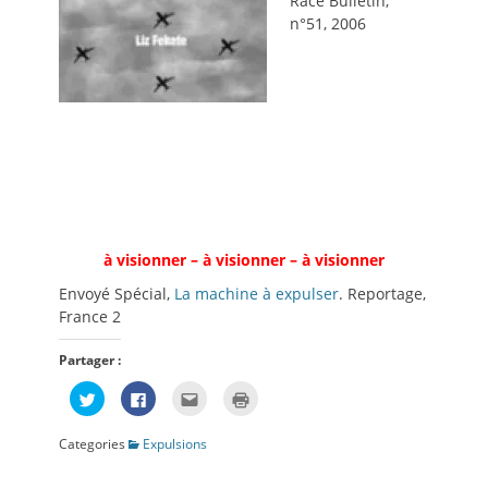
Race Bulletin,
n°51, 2006
à visionner – à visionner – à visionner
Envoyé Spécial,
La machine à expulser
. Reportage,
France 2
Partager :
Cliquez
Cliquez
Cliquez
Cliquer
pour
pour
pour
pour
partager
partager
envoyer
imprimer(ouvre
sur
sur
par
dans
Categories
Expulsions
Twitter(ouvre
Facebook(ouvre
e-
une
dans
dans
mail
nouvelle
une
une
à
fenêtre)
nouvelle
nouvelle
un