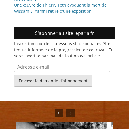
Une œuvre de Thierry Toth évoquant la mort de
Wissam El Yamni retiré d’une exposition
S'abonner au site leparia.fr
Inscris ton courriel ci-dessous si tu souhaites être
tenu-e informé-e de la progression de ce travail. Tu
seras averti-e par mail de tout nouvel article
Adresse
e-
mail