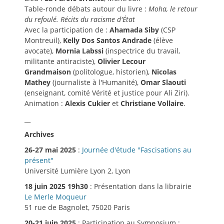
Table-ronde débats autour du livre :
Moha, le retour
du refoulé. Récits du racisme d'État
Avec la participation de :
Ahamada Siby
(CSP
Montreuil),
Kelly Dos Santos Andrade
(élève
avocate),
Mornia Labssi
(inspectrice du travail,
militante antiraciste),
Olivier Lecour
Grandmaison
(politologue, historien),
Nicolas
Mathey
(journaliste à l'Humanité),
Omar Slaouti
(enseignant, comité Vérité et justice pour Ali Ziri).
Animation :
Alexis Cukier
et
Christiane Vollaire
.
__
Archives
26-27 mai 2025
:
Journée d'étude "Fascisations au
présent"
Université Lumière Lyon 2, Lyon
18 juin 2025 19h30
: Présentation dans la librairie
Le Merle Moqueur
51 rue de Bagnolet, 75020 Paris
20-21 juin 2025
: Participation au Symposium :