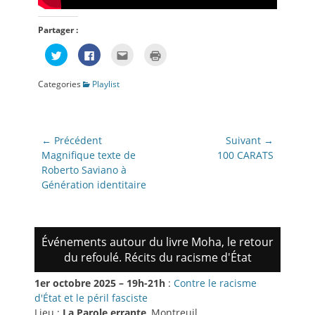
Partager :
Cliquez
Cliquez
Cliquez
Cliquer
pour
pour
pour
pour
partager
partager
envoyer
imprimer(ouvre
sur
sur
par
dans
Categories
Playlist
Twitter(ouvre
Facebook(ouvre
e-
une
dans
dans
mail
nouvelle
une
une
à
fenêtre)
nouvelle
nouvelle
un
fenêtre)
fenêtre)
ami(ouvre
dans
Navigation
une
← Précédent
Suivant →
nouvelle
de
Article
Article
fenêtre)
Magnifique texte de
100 CARATS
précédent:
suivant:
Roberto Saviano à
l’article
Génération identitaire
Événements autour du livre Moha, le retour
du refoulé. Récits du racisme d'État
1er octobre 2025 – 19h-21h
:
Contre le racisme
d'État et le péril fasciste
Lieu :
La Parole errante
, Montreuil