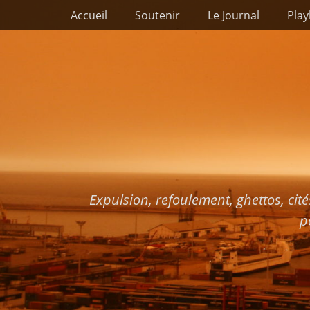
Premier menu
Passer
Accueil
Soutenir
Le Journal
Play
au
contenu
Expulsion, refoulement, ghettos, cité
p