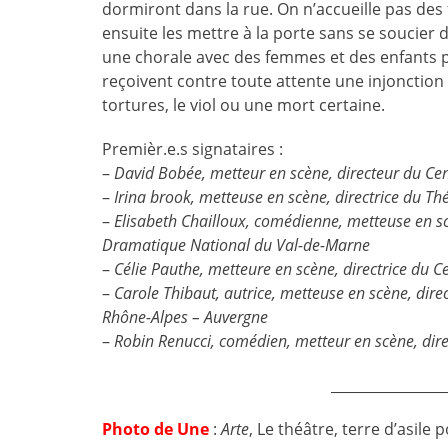
dormiront dans la rue. On n’accueille pas de
ensuite les mettre à la porte sans se soucier d
une chorale avec des femmes et des enfants p
reçoivent contre toute attente une injonction d
tortures, le viol ou une mort certain
Premièr.e.s signataires :
–
David Bobée, metteur en scène, directeur du C
–
Irina brook, metteuse en scène, directrice du Th
–
Elisabeth Chailloux, comédienne, metteuse en scè
Dramatique National du Val-de-Marne
–
Célie Pauthe, metteure en scène, directrice du
–
Carole Thibaut, autrice, metteuse en scène, di
Rhône-Alpes – Auvergne
–
Robin Renucci, comédien, metteur en scène, dir
________________
Photo de Une
:
Arte
, Le théâtre, terre d’asile 