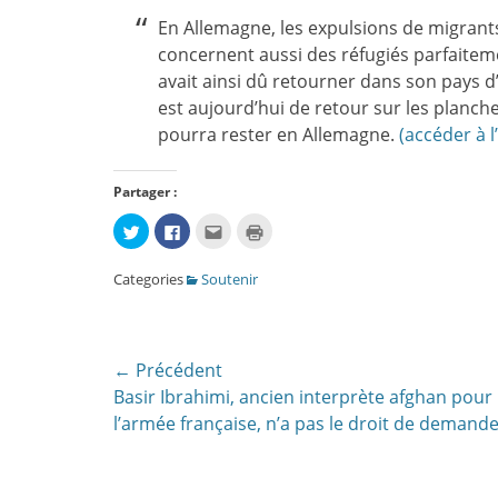
En Allemagne, les expulsions de migrants
concernent aussi des réfugiés parfaite
avait ainsi dû retourner dans son pays d’o
est aujourd’hui de retour sur les planch
pourra rester en Allemagne.
(accéder à l’
Partager :
Cliquez
Cliquez
Cliquez
Cliquer
pour
pour
pour
pour
partager
partager
envoyer
imprimer(ouvre
sur
sur
par
dans
Categories
Soutenir
Twitter(ouvre
Facebook(ouvre
e-
une
dans
dans
mail
nouvelle
une
une
à
fenêtre)
nouvelle
nouvelle
un
fenêtre)
fenêtre)
ami(ouvre
dans
une
Navigation
← Précédent
nouvelle
fenêtre)
Article
Basir Ibrahimi, ancien interprète afghan pour
de
précédent:
l’armée française, n’a pas le droit de demande
l’article