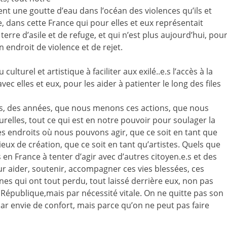
stent une goutte d’eau dans l’océan des violences qu’ils et
e, dans cette France qui pour elles et eux représentait
erre d’asile et de refuge, et qui n’est plus aujourd’hui, pou
endroit de violence et de rejet.
turel et artistique à faciliter aux exilé..e.s l’accès à la
vec elles et eux, pour les aider à patienter le long des files
is, des années, que nous menons ces actions, que nous
turelles, tout ce qui est en notre pouvoir pour soulager la
les endroits où nous pouvons agir, que ce soit en tant que
lieux de création, que ce soit en tant qu’artistes. Quels que
n France à tenter d’agir avec d’autres citoyen.e.s et des
r aider, soutenir, accompagner ces vies blessées, ces
es qui ont tout perdu, tout laissé derrière eux, non pas
 République,mais par nécessité vitale. On ne quitte pas son
 par envie de confort, mais parce qu’on ne peut pas faire