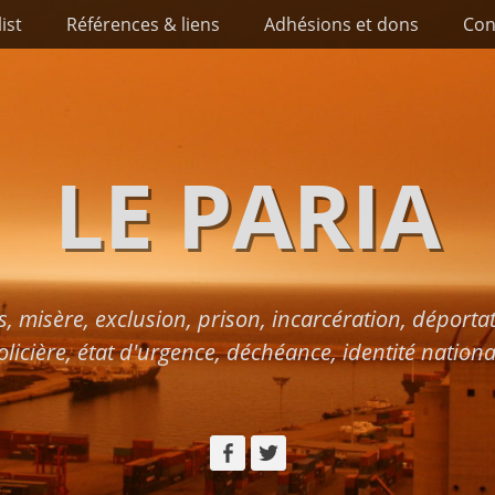
list
Références & liens
Adhésions et dons
Con
LE PARIA
s, misère, exclusion, prison, incarcération, déport
olicière, état d'urgence, déchéance, identité nationa
Facebook
Twitter