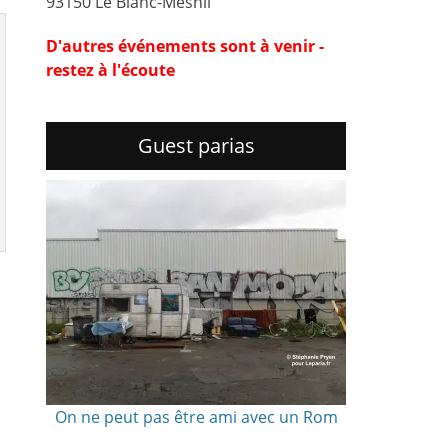
93150 Le Blanc-Mesnil
D'autres événements sont à venir -
restez à l'écoute
Guest parias
s
On ne peut pas être ami avec un Rom