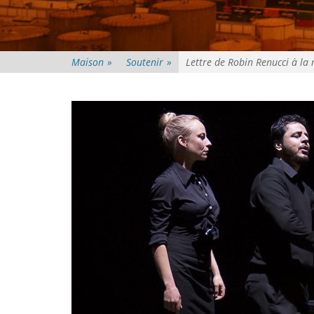
Maison
»
Soutenir
»
Lettre de Robin Renucci à la 