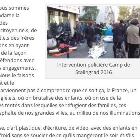
 nous sommes
Madame la
 des
 citoyen.ne.s, de
é.e.s des frères
ons en ayant
 de la façon
défendons avec
Intervention policière Camp de
ses engagements,
Stalingrad 2016
Nous le faisons
 et le
rviennent pas à comprendre que ce soit ça, la France, un
ugié.e.s, où on brutalise des enfants, où on use de la
 tentes dans lesquelles se réfugient des familles, ces
asphalte de nos grandes villes, au milieu de nos illumination
, d’art plastique, d’écriture, de vidéo, avec des enfants en
roid sans se soucier de ce qu’ils mangeront le soir et s’ils