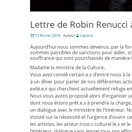
Lettre de Robin Renucci à
Posté
19 février 2018
Auteur
Leparia
le
Aujourd’hui nous sommes devenus, par la forc
sommes passibles de sanctions pour aider, so
souffrance qui sont pourchassés de manière in
Madame la ministre de la Culture,
Vous avez convié certain.e.s d’entre nous à la
à un dîner pour parler de nos différentes act
exilé.e.s qui cherchent actuellement refuge en
Nous vous avons proposé alors d’organiser 
dont nous étions prêt.e.s à prendre la charge, 
un dialogue avec le ministère de l’Intérieur. 
insisté sur la nécessité et l’urgence d’ouvrir c
les artistes, les acteur.trice.s culturel.le.s et l
l’Intérieur, dialogue sans lequel tous nos effor