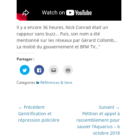
Il y a encore 36 heures, Nick Conrad était un
rappeur sans buzz… Puis, son nom a été
mentionné sur les réseaux par Gérard Collomb…
La moitié du gouvernement et BFM TV…”
Partager :
Cliquez
Cliquez
Cliquez
Cliquer
pour
pour
pour
pour
partager
partager
envoyer
imprimer(ouvre
sur
sur
par
dans
Categories
Références & liens
Twitter(ouvre
Facebook(ouvre
e-
une
dans
dans
mail
nouvelle
une
une
à
fenêtre)
nouvelle
nouvelle
un
fenêtre)
fenêtre)
ami(ouvre
dans
Navigation
une
← Précédent
Suivant →
nouvelle
de
Article
Article
fenêtre)
Gentrification et
Pétition et appel à
précédent:
suivant:
répression policière
rassemblement pour
l’article
sauver l’Aquarius – 6
octobre 2018