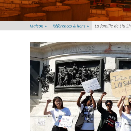
Maison
»
Références & liens
»
La famille de Liu Sh