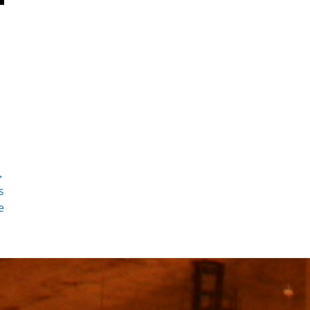
→
s
e