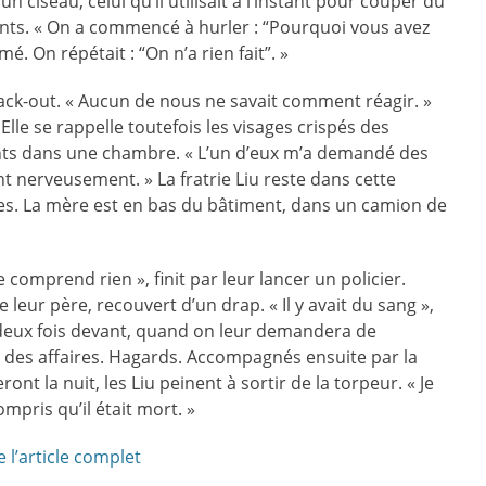
un ciseau, celui qu’il utilisait à l’instant pour couper du
ants. « On a commencé à hurler : “Pourquoi vous avez
mé. On répétait : “On n’a rien fait”. »
lack-out. « Aucun de nous ne savait comment réagir. »
 Elle se rappelle toutefois les visages crispés des
fants dans une chambre. « L’un d’eux m’a demandé des
ent nerveusement. » La fratrie Liu reste dans cette
s. La mère est en bas du bâtiment, dans un camion de
comprend rien », finit par leur lancer un policier.
e leur père, recouvert d’un drap. « Il y avait du sang »,
t deux fois devant, quand on leur demandera de
des affaires. Hagards. Accompagnés ensuite par la
ont la nuit, les Liu peinent à sortir de la torpeur. « Je
mpris qu’il était mort. »
e l’article complet