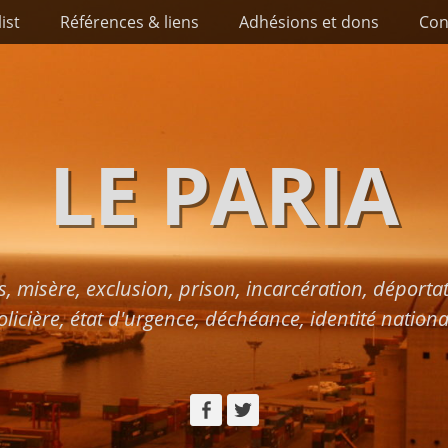
list
Références & liens
Adhésions et dons
Con
LE PARIA
s, misère, exclusion, prison, incarcération, déport
olicière, état d'urgence, déchéance, identité nationa
Facebook
Twitter