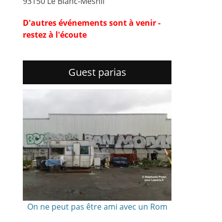
93150 Le Blanc-Mesnil
D'autres événements sont à venir -
restez à l'écoute
Guest parias
On ne peut pas être ami avec un Rom