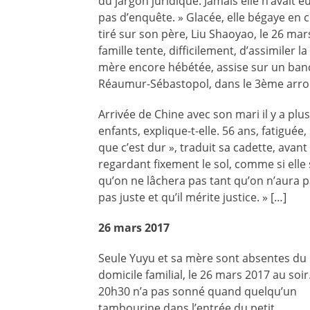
du jargon juridique. Jamais elle n’avait eu
pas d’enquête. » Glacée, elle bégaye en c
tiré sur son père, Liu Shaoyao, le 26 mar
famille tente, difficilement, d’assimiler
mère encore hébétée, assise sur un ban
Réaumur-Sébastopol, dans le 3ème arr
Arrivée de Chine avec son mari il y a plu
enfants, explique-t-elle. 56 ans, fatiguée, s
que c’est dur », traduit sa cadette, avan
regardant fixement le sol, comme si elle s
qu’on ne lâchera pas tant qu’on n’aura pa
pas juste et qu’il mérite justice. » […]
26 mars 2017
Seule Yuyu et sa mère sont absentes du
domicile familial, le 26 mars 2017 au soir
20h30 n’a pas sonné quand quelqu’un
tambourine dans l’entrée du petit