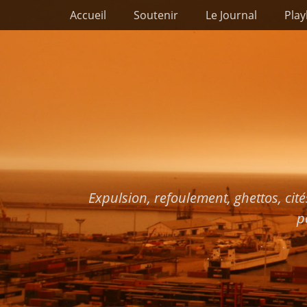
Premier menu
Passer
Accueil
Soutenir
Le Journal
Play
au
contenu
Expulsion, refoulement, ghettos, cité
p