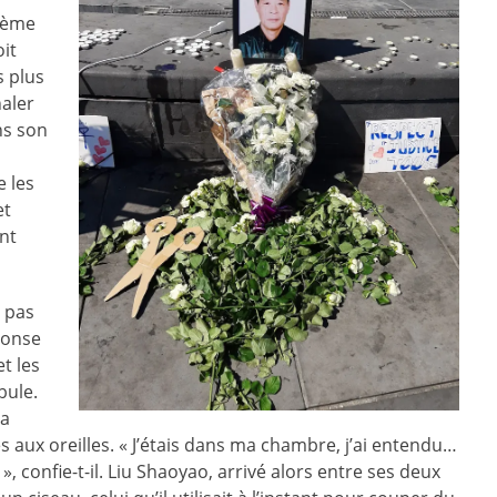
19ème
oit
s plus
naler
ns son
e les
et
ent
e pas
ponse
et les
bule.
Da
s aux oreilles. « J’étais dans ma chambre, j’ai entendu…
», confie-t-il. Liu Shaoyao, arrivé alors entre ses deux