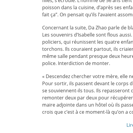
filles, s’écroule. L’homme de 56 ans tient 
poisson dans la cuisine, d’après ses enf
fait ça”. On pensait qu’ils l’avaient assom
Concernant la suite, Da Zhao parle de b
Les souvenirs d’Isabelle sont flous aussi.
policiers, qui réunissent les quatre en
torchons. Ils couraient partout, ils criai
même salle pendant presque deux heure
police. Interdiction de monter.
« Descendez chercher votre mère, elle ne 
Pour sortir, ils passent devant le corps d
se souviennent-ils tous. Ils repasseron
remonter deux par deux pour récupérer 
maire adjointe dans un hôtel où ils passer
crois que c’est à ce moment-là qu’on a co
Lir