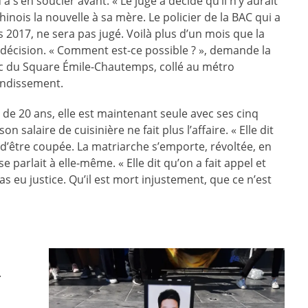
 à s’en soucier avant. « Le juge a décidé qu’il n’y aurait
hinois la nouvelle à sa mère. Le policier de la
BAC
qui a
s 2017, ne sera pas jugé. Voilà plus d’un mois que la
 la décision. « Comment est-ce possible ? », demande la
c du Square Émile-Chautemps, collé au métro
ondissement.
s de 20 ans, elle est maintenant seule avec ses cinq
on salaire de cuisinière ne fait plus l’affaire. « Elle dit
t d’être coupée. La matriarche s’emporte, révoltée, en
e parlait à elle-même. « Elle dit qu’on a fait appel et
s eu justice. Qu’il est mort injustement, que ce n’est
.