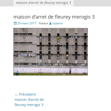
maison d’arret de fleurey merogis 3
maison d’arret de fleurey merogis 3
Posté
29 mars 2017
Auteur
Leparia
le
Navigation
← Précédent
de
Article
maison d’arret de
précédent:
fleurey merogis 3
l’article