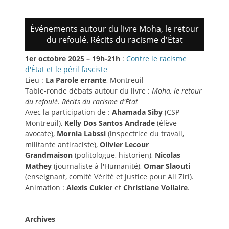
Événements autour du livre Moha, le retour
du refoulé. Récits du racisme d'État
1er octobre 2025 – 19h-21h
:
Contre le racisme
d'État et le péril fasciste
Lieu :
La Parole errante
, Montreuil
Table-ronde débats autour du livre :
Moha, le retour
du refoulé. Récits du racisme d'État
Avec la participation de :
Ahamada Siby
(CSP
Montreuil),
Kelly Dos Santos Andrade
(élève
avocate),
Mornia Labssi
(inspectrice du travail,
militante antiraciste),
Olivier Lecour
Grandmaison
(politologue, historien),
Nicolas
Mathey
(journaliste à l'Humanité),
Omar Slaouti
(enseignant, comité Vérité et justice pour Ali Ziri).
Animation :
Alexis Cukier
et
Christiane Vollaire
.
__
Archives