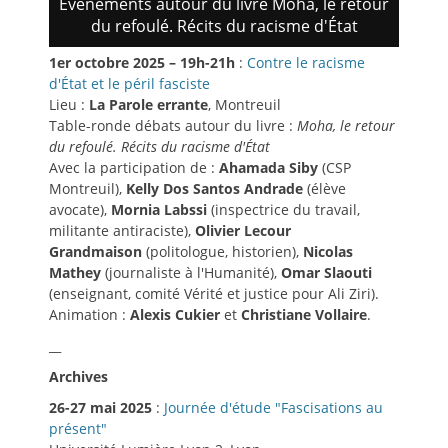
Événements autour du livre Moha, le retour
du refoulé. Récits du racisme d'État
1er octobre 2025 – 19h-21h
:
Contre le racisme
d'État et le péril fasciste
Lieu :
La Parole errante
, Montreuil
Table-ronde débats autour du livre :
Moha, le retour
du refoulé. Récits du racisme d'État
Avec la participation de :
Ahamada Siby
(CSP
Montreuil),
Kelly Dos Santos Andrade
(élève
avocate),
Mornia Labssi
(inspectrice du travail,
militante antiraciste),
Olivier Lecour
Grandmaison
(politologue, historien),
Nicolas
Mathey
(journaliste à l'Humanité),
Omar Slaouti
(enseignant, comité Vérité et justice pour Ali Ziri).
Animation :
Alexis Cukier
et
Christiane Vollaire
.
__
Archives
26-27 mai 2025
:
Journée d'étude "Fascisations au
présent"