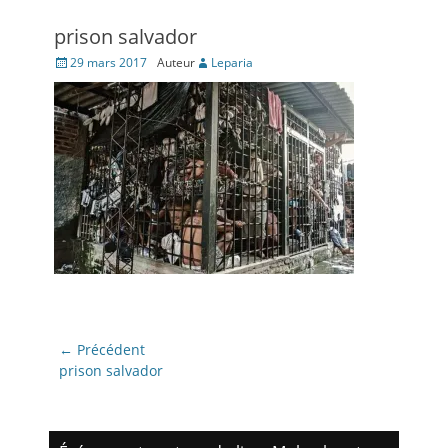
prison salvador
Posté
29 mars 2017
Auteur
Leparia
le
Navigation
← Précédent
de
Article
prison salvador
précédent:
l’article