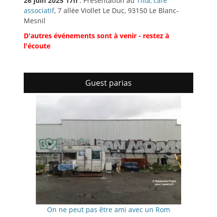
26 juin 2025 17h
: Présentation au
Tilia, café
associatif
, 7 allée Viollet Le Duc, 93150 Le Blanc-
Mesnil
D'autres événements sont à venir - restez à
l'écoute
Guest parias
On ne peut pas être ami avec un Rom