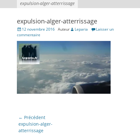
expulsion-alger-atterrissage
expulsion-alger-atterrissage
Posté
12 novembre 2016
Auteur
Leparia
Laisser un
le
commentaire
Navigation
← Précédent
de
Article
expulsion-alger-
précédent:
atterrissage
l’article