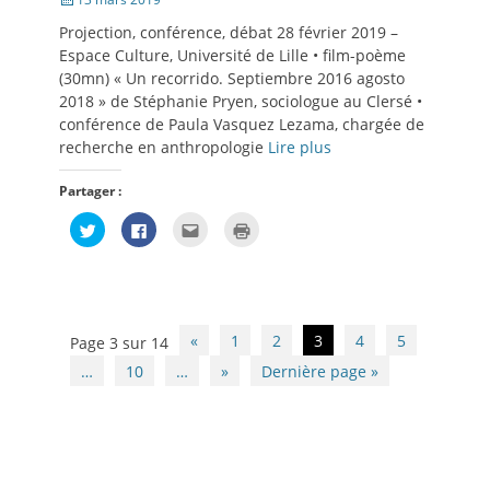
le
Projection, conférence, débat 28 février 2019 –
Espace Culture, Université de Lille • film-poème
(30mn) « Un recorrido. Septiembre 2016 agosto
2018 » de Stéphanie Pryen, sociologue au Clersé •
conférence de Paula Vasquez Lezama, chargée de
recherche en anthropologie
Lire plus
Partager :
Cliquez
Cliquez
Cliquez
Cliquer
pour
pour
pour
pour
partager
partager
envoyer
imprimer(ouvre
sur
sur
par
dans
Twitter(ouvre
Facebook(ouvre
e-
une
dans
dans
mail
nouvelle
une
une
à
fenêtre)
nouvelle
nouvelle
un
fenêtre)
fenêtre)
ami(ouvre
Navigation
«
1
2
3
4
5
Page 3 sur 14
dans
des
une
nouvelle
…
10
…
»
Dernière page »
articles
fenêtre)