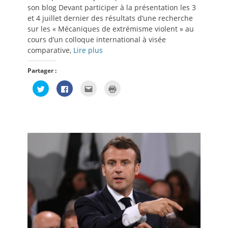
son blog Devant participer à la présentation les 3
et 4 juillet dernier des résultats d’une recherche
sur les « Mécaniques de extrémisme violent » au
cours d’un colloque international à visée
comparative,
Lire plus
Partager :
Cliquez
Cliquez
Cliquez
Cliquer
pour
pour
pour
pour
partager
partager
envoyer
imprimer(ouvre
sur
sur
par
dans
Twitter(ouvre
Facebook(ouvre
e-
une
dans
dans
mail
nouvelle
une
une
à
fenêtre)
nouvelle
nouvelle
un
fenêtre)
fenêtre)
ami(ouvre
dans
une
nouvelle
fenêtre)