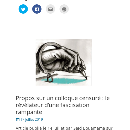
Cliquez
Cliquez
Cliquez
Cliquer
pour
pour
pour
pour
partager
partager
envoyer
imprimer(ouvre
sur
sur
par
dans
Twitter(ouvre
Facebook(ouvre
e-
une
dans
dans
mail
nouvelle
une
une
à
fenêtre)
nouvelle
nouvelle
un
fenêtre)
fenêtre)
ami(ouvre
dans
une
nouvelle
fenêtre)
Propos sur un colloque censuré : le
révélateur d’une fascisation
rampante
Posté
17 juillet 2019
le
Article publié le 14 juillet par Saïd Bouamama sur