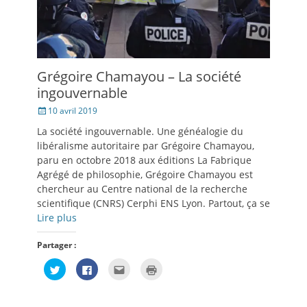
Grégoire Chamayou – La société
ingouvernable
Posté
10 avril 2019
le
La société ingouvernable. Une généalogie du
libéralisme autoritaire par Grégoire Chamayou,
paru en octobre 2018 aux éditions La Fabrique
Agrégé de philosophie, Grégoire Chamayou est
chercheur au Centre national de la recherche
scientifique (CNRS) Cerphi ENS Lyon. Partout, ça se
Lire plus
Partager :
Cliquez
Cliquez
Cliquez
Cliquer
pour
pour
pour
pour
partager
partager
envoyer
imprimer(ouvre
sur
sur
par
dans
Twitter(ouvre
Facebook(ouvre
e-
une