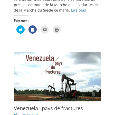
presse commune de la Marche des Solidarités et
de la Marche du Siècle ce mardi,
Lire plus
Partager :
Cliquez
Cliquez
Cliquez
Cliquer
pour
pour
pour
pour
partager
partager
envoyer
imprimer(ouvre
sur
sur
par
dans
Twitter(ouvre
Facebook(ouvre
e-
une
dans
dans
mail
nouvelle
une
une
à
fenêtre)
nouvelle
nouvelle
un
fenêtre)
fenêtre)
ami(ouvre
dans
une
nouvelle
fenêtre)
Venezuela : pays de fractures
Posté
13 mars 2019