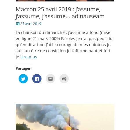
Macron 25 avril 2019 : j’assume,
j’assume, j’assume… ad nauseam
Posté
25 avril 2019
le
La chanson du dimanche : j’assume à fond (mise
en ligne 21 mars 2009) Paroles Je n’ai pas peur du
qu’en dira-t-on J’ai le courage de mes opinions Je
suis un être de conviction je l’affirme haut et fort
Je
Lire plus
Partager :
Cliquez
Cliquez
Cliquez
Cliquer
pour
pour
pour
pour
partager
partager
envoyer
imprimer(ouvre
sur
sur
par
dans
Twitter(ouvre
Facebook(ouvre
e-
une
dans
dans
mail
nouvelle
une
une
à
fenêtre)
nouvelle
nouvelle
un
fenêtre)
fenêtre)
ami(ouvre
dans
une
nouvelle
fenêtre)