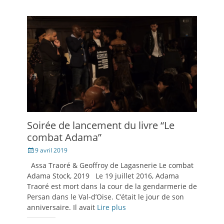
dans
dans
mail
nouvelle
une
une
à
fenêtre)
nouvelle
nouvelle
un
fenêtre)
fenêtre)
ami(ouvre
dans
une
nouvelle
fenêtre)
Soirée de lancement du livre “Le
combat Adama”
Posté
9 avril 2019
le
Assa Traoré & Geoffroy de Lagasnerie Le combat
Adama Stock, 2019 Le 19 juillet 2016, Adama
Traoré est mort dans la cour de la gendarmerie de
Persan dans le Val-d’Oise. C’était le jour de son
anniversaire. Il avait
Lire plus