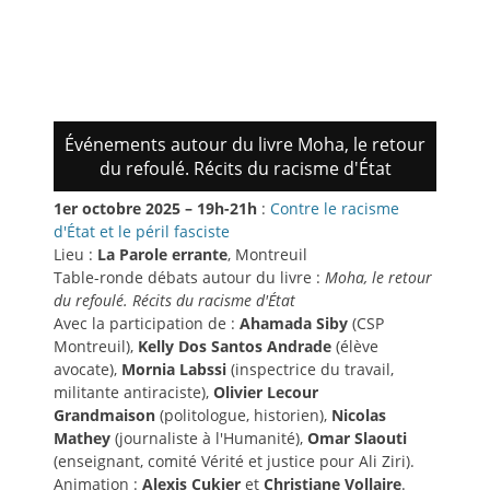
Événements autour du livre Moha, le retour
du refoulé. Récits du racisme d'État
1er octobre 2025 – 19h-21h
:
Contre le racisme
d'État et le péril fasciste
Lieu :
La Parole errante
, Montreuil
Table-ronde débats autour du livre :
Moha, le retour
du refoulé. Récits du racisme d'État
Avec la participation de :
Ahamada Siby
(CSP
Montreuil),
Kelly Dos Santos Andrade
(élève
avocate),
Mornia Labssi
(inspectrice du travail,
militante antiraciste),
Olivier Lecour
Grandmaison
(politologue, historien),
Nicolas
Mathey
(journaliste à l'Humanité),
Omar Slaouti
(enseignant, comité Vérité et justice pour Ali Ziri).
Animation :
Alexis Cukier
et
Christiane Vollaire
.