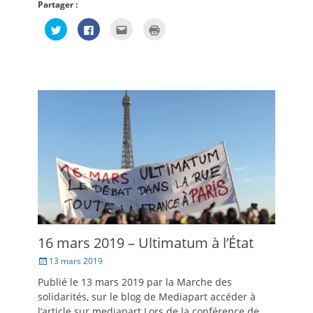
Partager :
Cliquez
Cliquez
Cliquez
Cliquer
pour
pour
pour
pour
partager
partager
envoyer
imprimer(ouvre
sur
sur
par
dans
Twitter(ouvre
Facebook(ouvre
e-
une
dans
dans
mail
nouvelle
une
une
à
fenêtre)
nouvelle
nouvelle
un
fenêtre)
fenêtre)
ami(ouvre
dans
une
nouvelle
fenêtre)
16 mars 2019 – Ultimatum à l’État
Posté
13 mars 2019
le
Publié le 13 mars 2019 par la Marche des
solidarités, sur le blog de Mediapart accéder à
l’article sur mediapart Lors de la conférence de