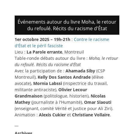
fenêtre)
fenêtre)
ami(ouvre
dans
une
nouvelle
fenêtre)
Événements autour du livre Moha, le retour
du refoulé. Récits du racisme d'État
1er octobre 2025 – 19h-21h
:
Contre le racisme
d'État et le péril fasciste
Lieu :
La Parole errante
, Montreuil
Table-ronde débats autour du livre :
Moha, le retour
du refoulé. Récits du racisme d'État
Avec la participation de :
Ahamada Siby
(CSP
Montreuil),
Kelly Dos Santos Andrade
(élève
avocate),
Mornia Labssi
(inspectrice du travail,
militante antiraciste),
Olivier Lecour
Grandmaison
(politologue, historien),
Nicolas
Mathey
(journaliste à l'Humanité),
Omar Slaouti
(enseignant, comité Vérité et justice pour Ali Ziri).
Animation :
Alexis Cukier
et
Christiane Vollaire
.
__
Archives