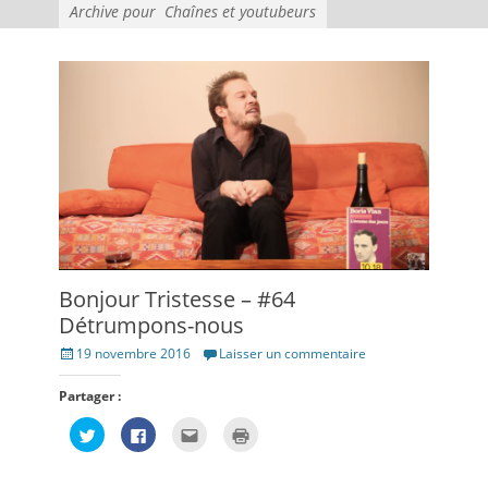
Archive pour
Chaînes et youtubeurs
Bonjour Tristesse – #64
Détrumpons-nous
Posté
19 novembre 2016
Laisser un commentaire
le
Partager :
Cliquez
Cliquez
Cliquez
Cliquer
pour
pour
pour
pour
partager
partager
envoyer
imprimer(ouvre
sur
sur
par
dans
Twitter(ouvre
Facebook(ouvre
e-
une