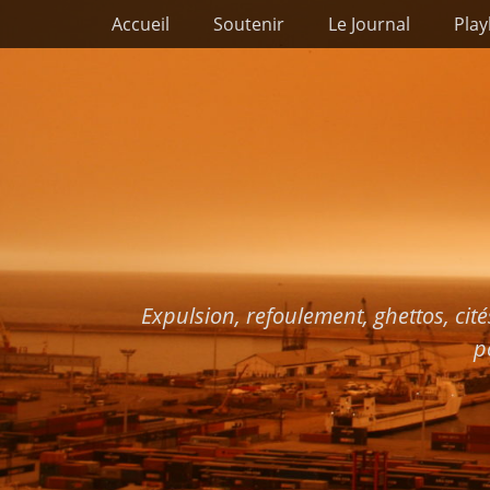
Premier menu
Passer
Accueil
Soutenir
Le Journal
Play
au
contenu
Expulsion, refoulement, ghettos, cité
p