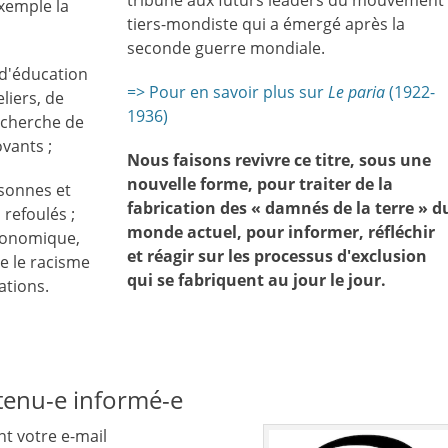
tribune aux futurs leaders du mouvement
exemple la
tiers-mondiste qui a émergé après la
seconde guerre mondiale.
d'éducation
=> Pour en savoir plus sur
Le paria
(1922-
liers, de
1936)
recherche de
vants ;
Nous faisons revivre ce titre, sous une
nouvelle forme, pour traiter de la
rsonnes et
fabrication des « damnés de la terre » d
 refoulés ;
monde actuel, pour informer, réfléchir
économique,
et réagir sur les processus d'exclusion
re le racisme
qui se fabriquent au jour le jour.
ations.
 tenu-e informé-e
nt votre e-mail