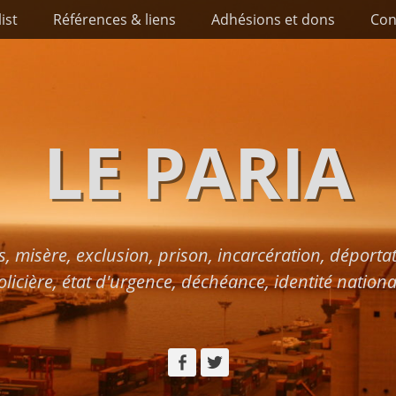
list
Références & liens
Adhésions et dons
Con
LE PARIA
s, misère, exclusion, prison, incarcération, déport
olicière, état d'urgence, déchéance, identité nationa
Facebook
Twitter