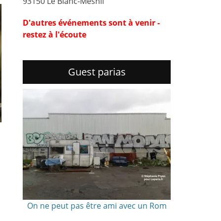
93150 Le Blanc-Mesnil
D'autres événements sont à venir -
restez à l'écoute
Guest parias
On ne peut pas être ami avec un Rom