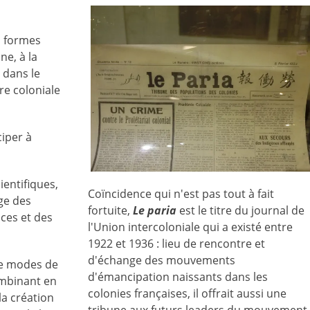
s formes
ne, à la
, dans le
re coloniale
iper à
ientifiques,
Coïncidence qui n'est pas tout à fait
nge des
fortuite,
Le paria
est le titre du journal de
nces et des
l'Union intercoloniale qui a existé entre
1922 et 1936 : lieu de rencontre et
d'échange des mouvements
 de modes de
d'émancipation naissants dans les
ombinant en
colonies françaises, il offrait aussi une
la création