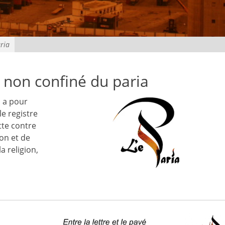
ria
 non confiné du paria
i a pour
 le registre
utte contre
ion et de
a religion,