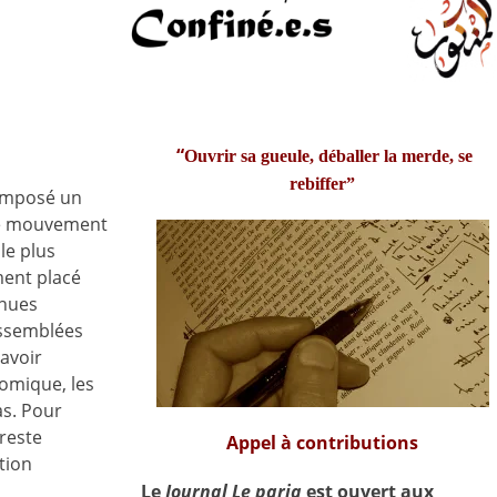
“
Ouvrir sa gueule, déballer la merde, se
rebiffer”
 imposé un
 Le mouvement
le plus
ment placé
enues
assemblées
 avoir
omique, les
s. Pour
reste
Appel à contributions
tion
Le
Journal Le paria
est ouvert aux