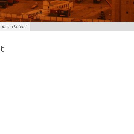
aubira chatelet
t