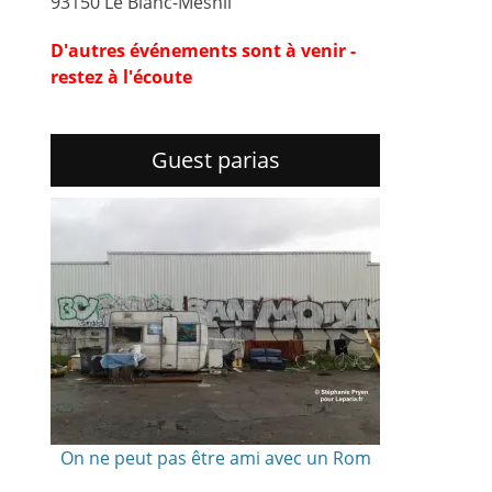
93150 Le Blanc-Mesnil
D'autres événements sont à venir -
restez à l'écoute
Guest parias
On ne peut pas être ami avec un Rom