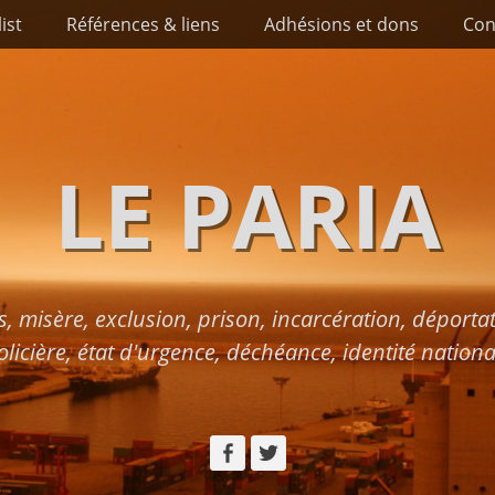
list
Références & liens
Adhésions et dons
Con
LE PARIA
s, misère, exclusion, prison, incarcération, déport
olicière, état d'urgence, déchéance, identité nationa
Facebook
Twitter