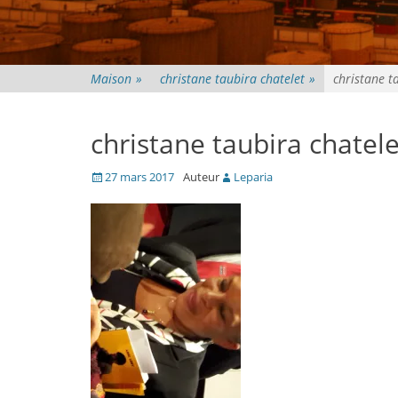
Maison
»
christane taubira chatelet
»
christane t
christane taubira chatele
Posté
27 mars 2017
Auteur
Leparia
le