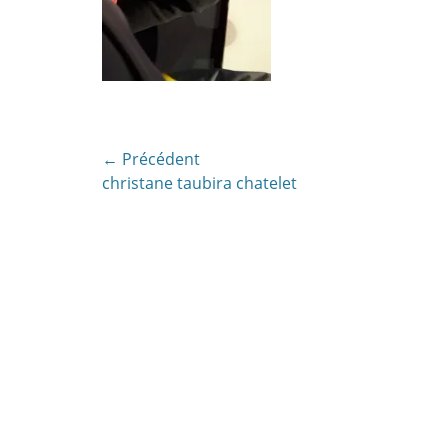
Navigation
← Précédent
Article
christane taubira chatelet
de
précédent:
l’article