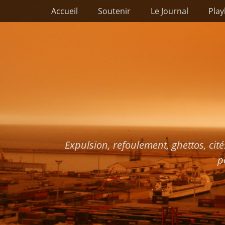
Premier menu
Passer
Accueil
Soutenir
Le Journal
Play
au
contenu
Expulsion, refoulement, ghettos, cité
p